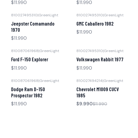
$11.990
$11.990
810027495310
|
GreenLight
810027495310
|
GreenLight
Agotado
Agotado
Jeepster Comamando
GMC Caballero 1982
1970
$11.990
$11.990
810087061968
|
GreenLight
810027495310
|
GreenLight
Agotado
Agotado
Ford F-150 Explorer
Volkswagen Rabbit 1977
$11.990
$11.990
810087061968
|
GreenLight
810027494214
|
GreenLight
-17% OFF
Agotado
Dodge Ram D-150
Chevrolet M1009 CUCV
Agotado
Prospector 1982
1985
$11.990
$9.990
$11.990