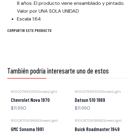
8 años. El producto viene ensamblado y pintado.
Valor por UNA SOLA UNIDAD
Escala 1:64
COMPARTIR ESTE PRODUCTO
También podría interesarte uno de estos
810027495310
|
GreenLight
810027495310
|
GreenLight
Agotado
Agotado
Chevrolet Nova 1970
Datsun 510 1969
$11.990
$11.990
810087061968
|
GreenLight
810087061968
|
GreenLight
Agotado
Agotado
GMC Sonoma 1991
Buick Roadmaster 1949