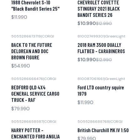
1988 Chevrolet S-10
CHEVROLET COVETTE
Agotado
"Black Bandit Series 25"
STINGRAY 2021 BLACK
BANDIT SERIES 26
$11.990
$10.990
$12.990
5055286673719
|
CORGI
810027499301
|
GreenLight
-15% OFF
Agotado
BACK TO THE FUTURE
2018 RAM 3500 DUALLY
DELOREAN AND DOC
FLATBED - CARABINEROS
BROWN FIGURE
$10.990
$12.990
$54.990
5055286666476
|
CORGI
810087061661
|
GreenLight
Agotado
Agotado
BEDFORD QLD 4X4
Ford LTD country squire
GENERAL SERVICE CARGO
1979
TRUCK - RAF
$11.990
$79.990
5055286658587
|
CORGI
5055286688768
|
CORGI
Agotado
Agotado
HARRY POTTER -
British Churchill MK IV 1:50
ENCHANTED FORD ANGLIA
$79.990