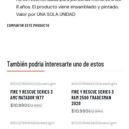
8 años. El producto viene ensamblado y pintado.
Valor por UNA SOLA UNIDAD
COMPARTIR ESTE PRODUCTO
También podría interesarte uno de estos
810027496300
|
GreenLight
810027496300
|
GreenLight
-15% OFF
-15% OFF
FIRE Y RESCUE SERIES 3
FIRE Y RESCUE SERIES 3
Agotado
Agotado
AMC MATADOR 1977
RAM 2500 TRADESMAN
2020
$10.990
$12.990
$10.990
$12.990
810027494146
|
GreenLight
810027496263
|
GreenLight
-15% OFF
Agotado