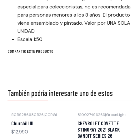
especial para coleccionistas, no es recomendada
para personas menores a los 8 años. El producto
viene ensamblado y pintado. Valor por UNA SOLA
UNIDAD
Escala 1:50
COMPARTIR ESTE PRODUCTO
También podría interesarte uno de estos
5055286680526
|
CORGI
810027496263
|
GreenLight
-15% OFF
Agotado
Churchill III
CHEVROLET COVETTE
Agotado
STINGRAY 2021 BLACK
$12.990
BANDIT SERIES 26