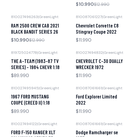
$10.990
$12.990
810027496263
|
GreenLight
810087061227
|
GreenLight
-15% OFF
Agotado
RAM 2500 CREW CAB 2021
Chevrolet Corvette C8
Agotado
BLACK BANDIT SERIES 26
Stingray Coupe 2022
$10.990
$11.990
$12.990
819725024778
|
GreenLight
810027494832
|
GreenLight
Agotado
Agotado
THE A-TEAM (1983-87 TV
CHEVROLET C-30 DUALLY
SERIES) - 1984 CHEVR 1:18
WRECKER 1972
$89.990
$11.990
810027495945
|
GreenLight
810087061661
|
GreenLight
Agotado
Agotado
1967 FORD MUSTANG
Ford Explorer Limited
COUPE (CREED II) 1:18
2022
$89.990
$11.990
810027494122
|
GreenLight
810087061661
|
GreenLight
Agotado
Agotado
FORD F-150 RANGER XLT
Dodge Ramcharger se