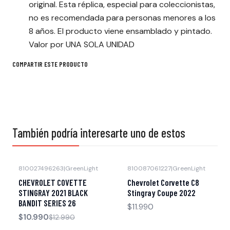
original. Esta réplica, especial para coleccionistas,
no es recomendada para personas menores a los
8 años. El producto viene ensamblado y pintado.
Valor por UNA SOLA UNIDAD
COMPARTIR ESTE PRODUCTO
También podría interesarte uno de estos
810027496263
|
GreenLight
810087061227
|
GreenLight
-15% OFF
Agotado
CHEVROLET COVETTE
Chevrolet Corvette C8
Agotado
STINGRAY 2021 BLACK
Stingray Coupe 2022
BANDIT SERIES 26
$11.990
$10.990
$12.990