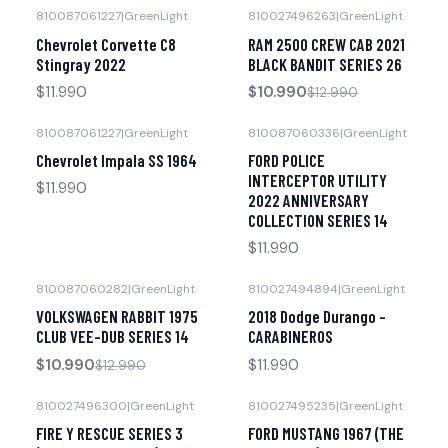
810087061227
|
GreenLight
810027496263
|
GreenLight
-15% OFF
Agotado
Chevrolet Corvette C8
RAM 2500 CREW CAB 2021
Agotado
Stingray 2022
BLACK BANDIT SERIES 26
$11.990
$10.990
$12.990
810087061227
|
GreenLight
810087060336
|
GreenLight
Agotado
Chevrolet Impala SS 1964
FORD POLICE
INTERCEPTOR UTILITY
$11.990
2022 ANNIVERSARY
COLLECTION SERIES 14
$11.990
810087060282
|
GreenLight
810027494894
|
GreenLight
-15% OFF
Agotado
VOLKSWAGEN RABBIT 1975
2018 Dodge Durango -
Agotado
CLUB VEE-DUB SERIES 14
CARABINEROS
$10.990
$11.990
$12.990
810027496300
|
GreenLight
810027495235
|
GreenLight
-15% OFF
-15% OFF
FIRE Y RESCUE SERIES 3
FORD MUSTANG 1967 (THE
Agotado
Agotado