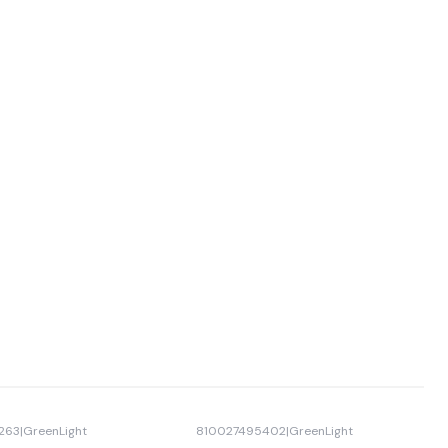
263
|
GreenLight
810027495402
|
GreenLight
-15% OFF