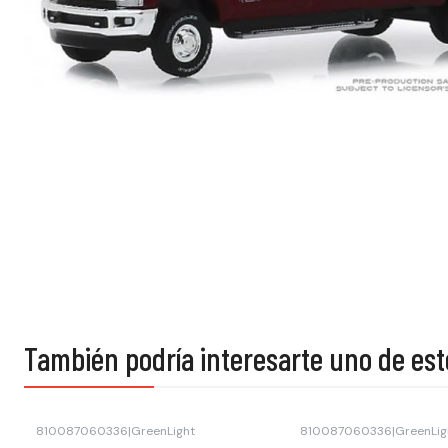
También podría interesarte uno de est
810087060336
|
GreenLight
810087060336
|
GreenLig
-15% OFF
Agotado