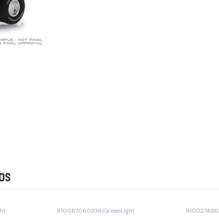
os
ht
810087060336
|
GreenLight
810027496
-15% OFF
Agotado