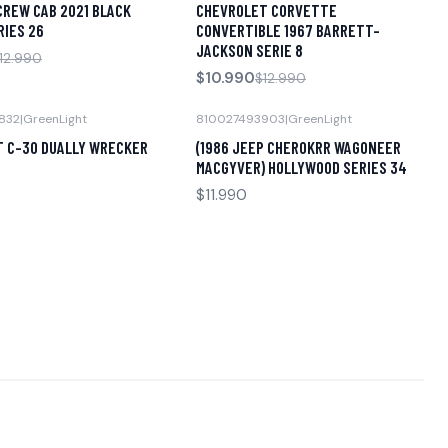
CREW CAB 2021 BLACK
CHEVROLET CORVETTE
Agotado
RIES 26
CONVERTIBLE 1967 BARRETT-
JACKSON SERIE 8
12.990
$10.990
$12.990
832
|
GreenLight
810027493903
|
GreenLight
Agotado
 C-30 DUALLY WRECKER
(1986 JEEP CHEROKRR WAGONEER
MACGYVER) HOLLYWOOD SERIES 34
$11.990