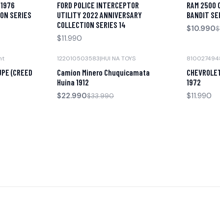
 1976
FORD POLICE INTERCEPTOR
RAM 2500 
Agotado
ON SERIES
UTILITY 2022 ANNIVERSARY
BANDIT SE
COLLECTION SERIES 14
$10.990
$
$11.990
ht
122010503583
|
HUI NA TOYS
810027494
-32% OFF
Agotado
UPE (CREED
Camion Minero Chuquicamata
CHEVROLET
Agotado
Huina 1912
1972
$22.990
$11.990
$33.990