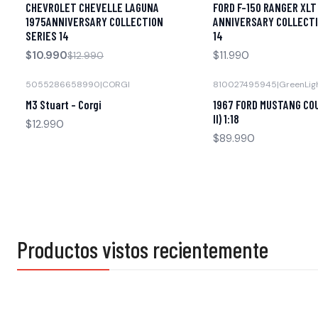
CHEVROLET CHEVELLE LAGUNA
FORD F-150 RANGER XLT
Agotado
1975ANNIVERSARY COLLECTION
ANNIVERSARY COLLECTI
SERIES 14
14
$10.990
$11.990
$12.990
5055286658990
|
CORGI
810027495945
|
GreenLig
Agotado
Agotado
M3 Stuart - Corgi
1967 FORD MUSTANG CO
II) 1:18
$12.990
$89.990
Productos vistos recientemente