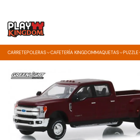
In
CARRETE
POLERAS
CAFETERÍA KINGDOM
MAQUETAS
PUZZLE