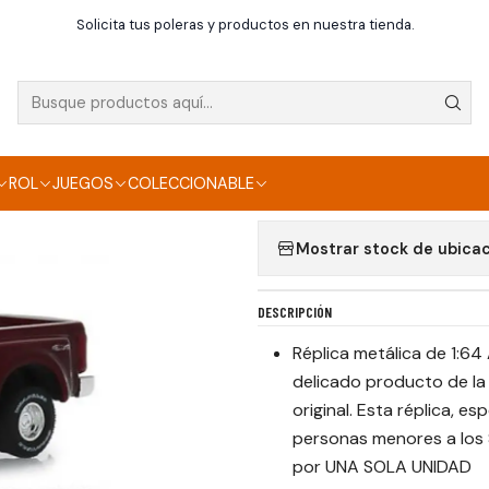
icio
Die Cast
RAM 2500 2021 ANNIVERSARY COLLECTION SERIES 
Solicita tus poleras y productos en nuestra tienda.
|
RAM 2500 2021 ANN
Agregar a la lista de f
ROL
JUEGOS
COLECCIONABLE
Mostrar stock de ubica
DESCRIPCIÓN
Réplica metálica de 1:6
delicado producto de la 
original. Esta réplica, 
personas menores a los 
por UNA SOLA UNIDAD