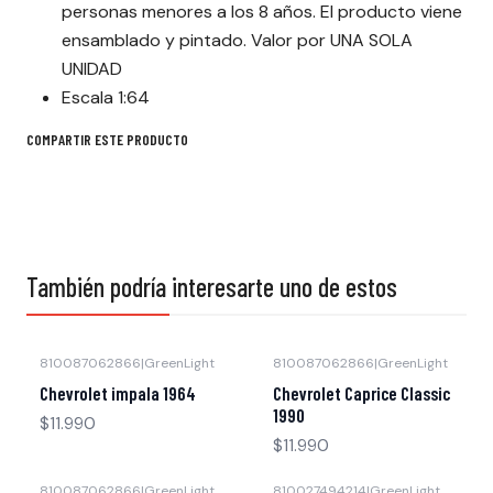
personas menores a los 8 años. El producto viene
ensamblado y pintado. Valor por UNA SOLA
UNIDAD
Escala 1:64
COMPARTIR ESTE PRODUCTO
También podría interesarte uno de estos
810087062866
|
GreenLight
810087062866
|
GreenLight
Agotado
Agotado
Chevrolet impala 1964
Chevrolet Caprice Classic
1990
$11.990
$11.990
810087062866
|
GreenLight
810027494214
|
GreenLight