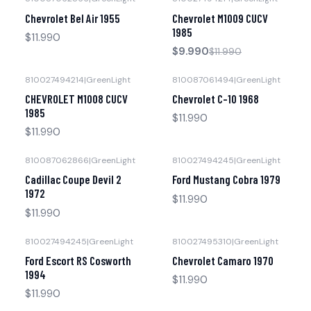
-17% OFF
Agotado
Chevrolet Bel Air 1955
Chevrolet M1009 CUCV
Agotado
1985
$11.990
$9.990
$11.990
810027494214
|
GreenLight
810087061494
|
GreenLight
Agotado
CHEVROLET M1008 CUCV
Chevrolet C-10 1968
1985
$11.990
$11.990
810087062866
|
GreenLight
810027494245
|
GreenLight
Agotado
Agotado
Cadillac Coupe Devil 2
Ford Mustang Cobra 1979
1972
$11.990
$11.990
810027494245
|
GreenLight
810027495310
|
GreenLight
Agotado
Agotado
Ford Escort RS Cosworth
Chevrolet Camaro 1970
1994
$11.990
$11.990