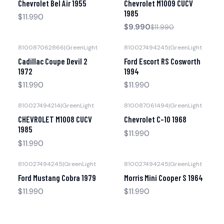
Chevrolet Bel Air 1955
Chevrolet M1009 CUCV
Agotado
1985
$11.990
$9.990
$11.990
810087062866
|
GreenLight
810027494245
|
GreenLight
Agotado
Agotado
Cadillac Coupe Devil 2
Ford Escort RS Cosworth
1972
1994
$11.990
$11.990
810027494214
|
GreenLight
810087061494
|
GreenLight
Agotado
CHEVROLET M1008 CUCV
Chevrolet C-10 1968
1985
$11.990
$11.990
810027494245
|
GreenLight
810027494245
|
GreenLight
Agotado
Agotado
Ford Mustang Cobra 1979
Morris Mini Cooper S 1964
$11.990
$11.990