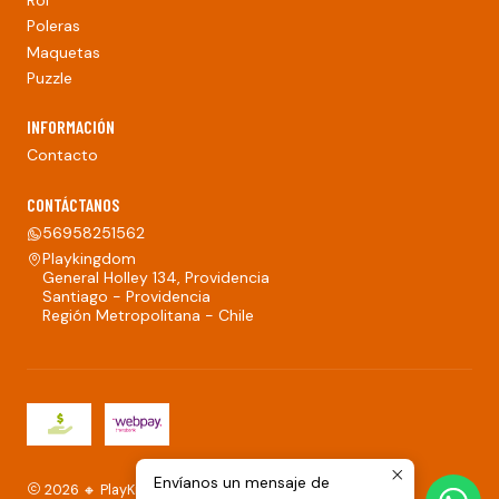
Poleras
Maquetas
Puzzle
INFORMACIÓN
Contacto
CONTÁCTANOS
56958251562
Playkingdom
General Holley 134, Providencia
Santiago - Providencia
Región Metropolitana - Chile
Envíanos un mensaje de
2026 🔸 PlayKingdom.