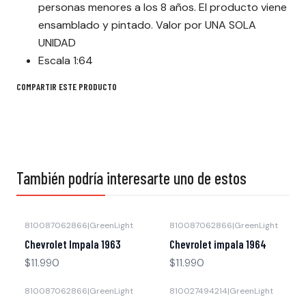
personas menores a los 8 años. El producto viene
ensamblado y pintado. Valor por UNA SOLA
UNIDAD
Escala 1:64
COMPARTIR ESTE PRODUCTO
También podría interesarte uno de estos
810087062866
|
GreenLight
810087062866
|
GreenLight
Agotado
Agotado
Chevrolet Impala 1963
Chevrolet impala 1964
$11.990
$11.990
810087062866
|
GreenLight
810027494214
|
GreenLight
-17% OFF
Agotado