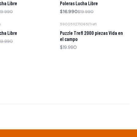
cha Libre
Poleras Lucha Libre
$16.990
19.990
$19.990
n
5900511271065
|
Trefl
Agotado
cha Libre
Puzzle Trefl 2000 piezas Vida en
el campo
19.990
$19.990