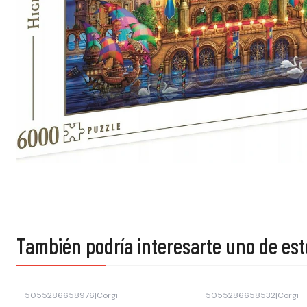
También podría interesarte uno de est
5055286658976
|
Corgi
5055286658532
|
Corgi
Agotado
Agotado