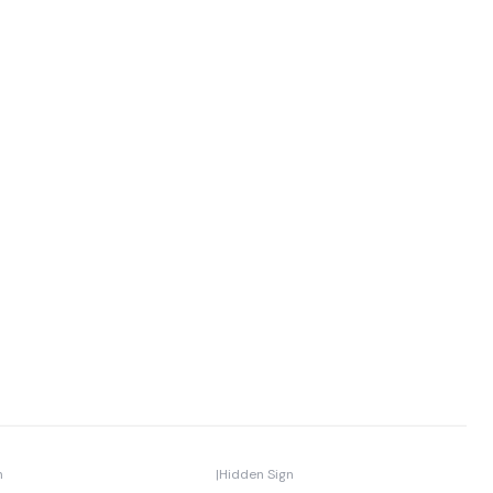
n
|
Hidden Sign
-15% OFF