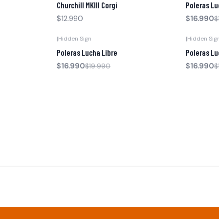
Churchill MKIII Corgi
Poleras Lu
$12.990
$16.990
$
|
Hidden Sign
|
Hidden Sig
-15% OFF
-15% OFF
Poleras Lucha Libre
Poleras Lu
$16.990
$16.990
$19.990
$