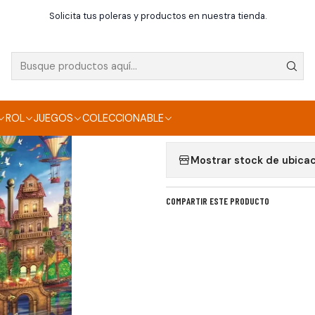
Inicio
Puzzle
PZL 6000 HQC DOWNTOWN
Solicita tus poleras y productos en nuestra tienda.
|
PZL 6000 HQC DO
Agregar a la lista de f
ROL
JUEGOS
COLECCIONABLE
Mostrar stock de ubica
COMPARTIR ESTE PRODUCTO