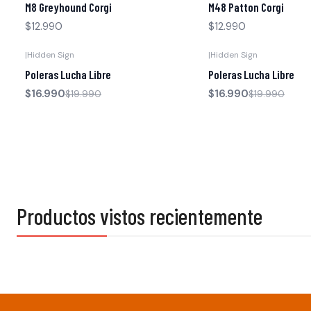
M8 Greyhound Corgi
M48 Patton Corgi
$12.990
$12.990
|
Hidden Sign
|
Hidden Sign
-15% OFF
-15% OFF
Poleras Lucha Libre
Poleras Lucha Libre
$16.990
$16.990
$19.990
$19.990
Productos vistos recientemente