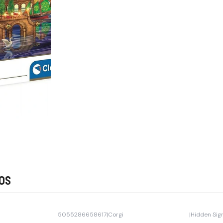
os
5055286658617
|
Corgi
|
Hidden Sig
-15% OFF
Agotado