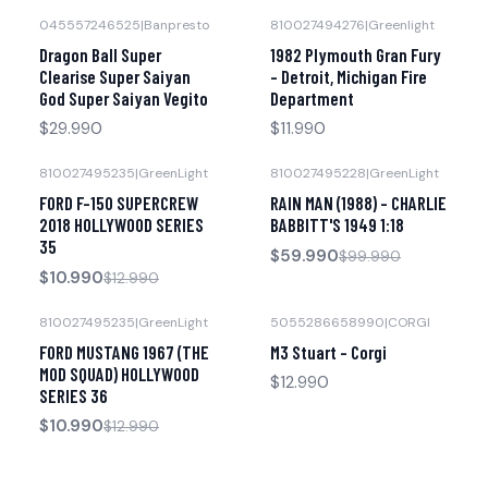
045557246525
|
Banpresto
810027494276
|
Greenlight
Agotado
Dragon Ball Super
1982 Plymouth Gran Fury
Clearise Super Saiyan
- Detroit, Michigan Fire
God Super Saiyan Vegito
Department
$29.990
$11.990
810027495235
|
GreenLight
810027495228
|
GreenLight
-15% OFF
-40% OFF
FORD F-150 SUPERCREW
RAIN MAN (1988) - CHARLIE
Agotado
2018 HOLLYWOOD SERIES
BABBITT'S 1949 1:18
35
$59.990
$99.990
$10.990
$12.990
810027495235
|
GreenLight
5055286658990
|
CORGI
-15% OFF
Agotado
FORD MUSTANG 1967 (THE
M3 Stuart - Corgi
Agotado
MOD SQUAD) HOLLYWOOD
$12.990
SERIES 36
$10.990
$12.990