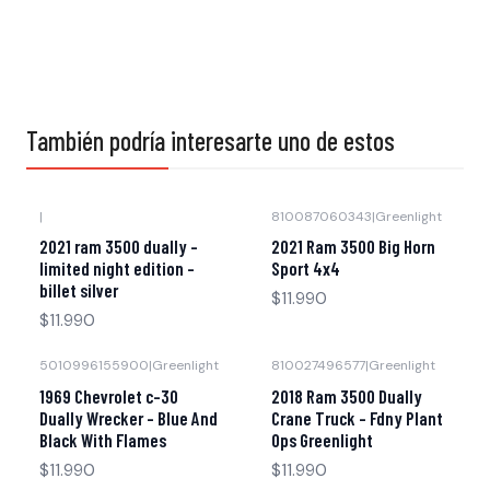
También podría interesarte uno de estos
|
810087060343
|
Greenlight
Agotado
Agotado
2021 ram 3500 dually -
2021 Ram 3500 Big Horn
limited night edition -
Sport 4x4
billet silver
$11.990
$11.990
5010996155900
|
Greenlight
810027496577
|
Greenlight
Agotado
Agotado
1969 Chevrolet c-30
2018 Ram 3500 Dually
Dually Wrecker - Blue And
Crane Truck - Fdny Plant
Black With Flames
Ops Greenlight
$11.990
$11.990