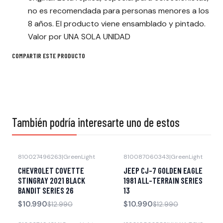
no es recomendada para personas menores a los
8 años. El producto viene ensamblado y pintado.
Valor por UNA SOLA UNIDAD
COMPARTIR ESTE PRODUCTO
También podría interesarte uno de estos
810027496263
|
GreenLight
810087060343
|
GreenLight
-15% OFF
-15% OFF
CHEVROLET COVETTE
JEEP CJ-7 GOLDEN EAGLE
Agotado
Agotado
STINGRAY 2021 BLACK
1981 ALL-TERRAIN SERIES
BANDIT SERIES 26
13
$10.990
$10.990
$12.990
$12.990