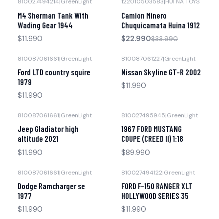
810027494214
|
GreenLight
122010503583
|
HUI NA TOYS
-32% OFF
Agotado
M4 Sherman Tank With
Camion Minero
Agotado
Wading Gear 1944
Chuquicamata Huina 1912
$11.990
$22.990
$33.990
810087061661
|
GreenLight
810087061227
|
GreenLight
Agotado
Agotado
Ford LTD country squire
Nissan Skyline GT-R 2002
1979
$11.990
$11.990
810087061661
|
GreenLight
810027495945
|
GreenLight
Agotado
Agotado
Jeep Gladiator high
1967 FORD MUSTANG
altitude 2021
COUPE (CREED II) 1:18
$11.990
$89.990
810087061661
|
GreenLight
810027494122
|
GreenLight
Agotado
Agotado
Dodge Ramcharger se
FORD F-150 RANGER XLT
1977
HOLLYWOOD SERIES 35
$11.990
$11.990