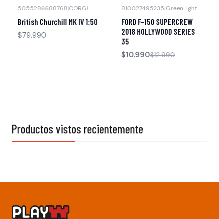
5055286688768
|
CORGI
810027495235
|
GreenLight
-15% OFF
Agotado
British Churchill MK IV 1:50
FORD F-150 SUPERCREW
Agotado
2018 HOLLYWOOD SERIES
$79.990
35
$10.990
$12.990
Productos vistos recientemente