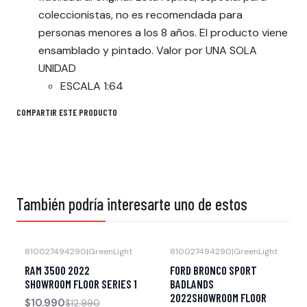
coleccionistas, no es recomendada para
personas menores a los 8 años. El producto viene
ensamblado y pintado. Valor por UNA SOLA
UNIDAD
ESCALA 1:64
COMPARTIR ESTE PRODUCTO
También podría interesarte uno de estos
810027494290
|
GreenLight
810027494290
|
GreenLight
-15% OFF
-15% OFF
RAM 3500 2022
FORD BRONCO SPORT
Agotado
Agotado
SHOWROOM FLOOR SERIES 1
BADLANDS
2022SHOWROOM FLOOR
$10.990
$12.990