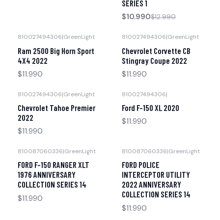
SERIES 1
$10.990
$12.990
810027494306
|
GreenLight
810027494306
|
GreenLight
Agotado
Agotado
Ram 2500 Big Horn Sport
Chevrolet Corvette CB
4X4 2022
Stingray Coupe 2022
$11.990
$11.990
810027494306
|
GreenLight
810027494306
|
Agotado
Agotado
Chevrolet Tahoe Premier
Ford F-150 XL 2020
2022
$11.990
$11.990
810087060336
|
GreenLight
810087060336
|
GreenLight
Agotado
Agotado
FORD F-150 RANGER XLT
FORD POLICE
1976 ANNIVERSARY
INTERCEPTOR UTILITY
COLLECTION SERIES 14
2022 ANNIVERSARY
COLLECTION SERIES 14
$11.990
$11.990