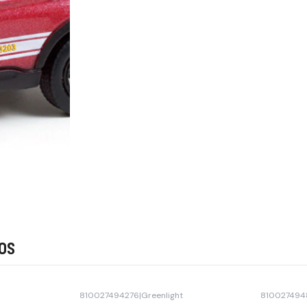
os
810027494276
|
Greenlight
810027494
Agotado
Agotado