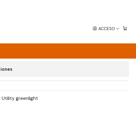
ACCESO
 INTERCEPTOR UTILITY GREENLIGHT
avoritos
ciones
Utility greenlight