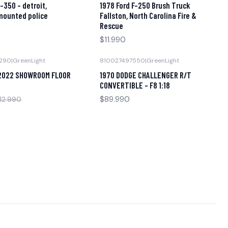
-350 - detroit,
1978 Ford F-250 Brush Truck
mounted police
Fallston, North Carolina Fire &
Rescue
$11.990
290
|
GreenLight
810027497550
|
GreenLight
Agotado
2022 SHOWROOM FLOOR
1970 DODGE CHALLENGER R/T
CONVERTIBLE - F8 1:18
$89.990
12.990