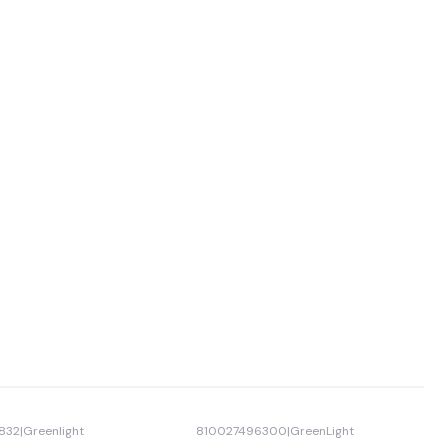
832
|
Greenlight
810027496300
|
GreenLight
Agotado