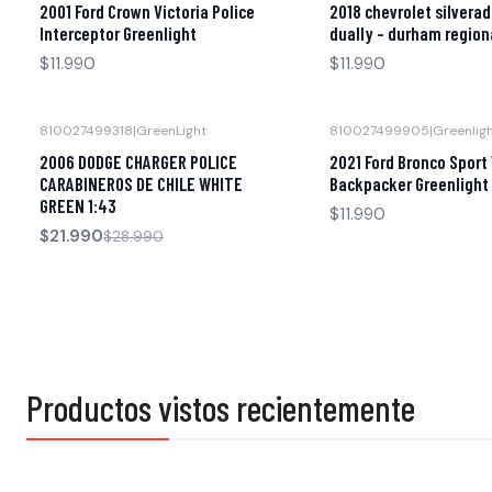
2001 Ford Crown Victoria Police
2018 chevrolet silvera
Interceptor Greenlight
dually - durham region
$11.990
$11.990
810027499318
|
GreenLight
810027499905
|
Greenlig
-24% OFF
Agotado
2006 DODGE CHARGER POLICE
2021 Ford Bronco Sport
Agotado
CARABINEROS DE CHILE WHITE
Backpacker Greenlight
GREEN 1:43
$11.990
$21.990
$28.990
Productos vistos recientemente