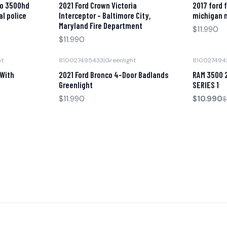
do 3500hd
2021 Ford Crown Victoria
2017 ford f
al police
Interceptor - Baltimore City,
michigan 
Maryland Fire Department
$11.990
$11.990
ht
810027495433
|
Greenlight
810027494
-15% OFF
Agotado
 With
2021 Ford Bronco 4-Door Badlands
RAM 3500 
Agotado
Greenlight
SERIES 1
$11.990
$10.990
$