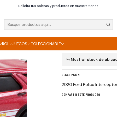
Inicio
Die Cast
2020 Ford Police Interceptor Utility greenlight
Solicita tus poleras y productos en nuestra tienda.
|
2020 FORD POLICE
Agregar a la lista de f
ROL
JUEGOS
COLECCIONABLE
Mostrar stock de ubica
DESCRIPCIÓN
2020 Ford Police Interceptor 
COMPARTIR ESTE PRODUCTO