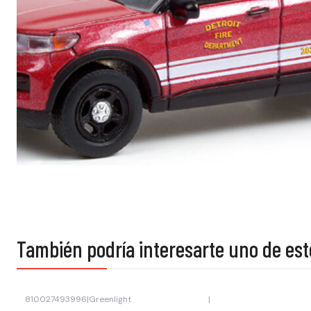
También podría interesarte uno de est
810027493996
|
Greenlight
|
Agotado
Agotado