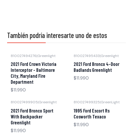
También podría interesarte uno de estos
810027494276
|
Greenlight
810027495433
|
Greenlight
Agotado
Agotado
2021 Ford Crown Victoria
2021 Ford Bronco 4-Door
Interceptor - Baltimore
Badlands Greenlight
City, Maryland Fire
$11.990
Department
$11.990
810027499905
|
Greenlight
810027499325
|
GreenLight
Agotado
Agotado
2021 Ford Bronco Sport
1995 Ford Escort Rs
With Backpacker
Cosworth Texaco
Greenlight
$11.990
$11.990