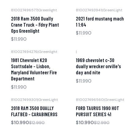
810027496577
|
Greenlight
810027493941
|
GreenLight
Agotado
Agotado
2018 Ram 3500 Dually
2021 ford mustang mach
Crane Truck - Fdny Plant
1 1:64
Ops Greenlight
$11.990
$11.990
810027494276
|
Greenlight
|
Agotado
1981 Chevrolet K20
1969 chevrolet c-30
Scottsdale - Lisbon,
dually wrecker orville's
Maryland Volunteer Fire
day and nite
Department
$11.990
$11.990
810027499301
|
GreenLight
810027496560
|
GreenLight
-15% OFF
-15% OFF
2018 RAM 3500 DUALLY
FORD TAURUS 1990 HOT
Agotado
FLATBED - CARABINEROS
PURSUIT SERIES 41
$10.990
$10.990
$12.990
$12.990