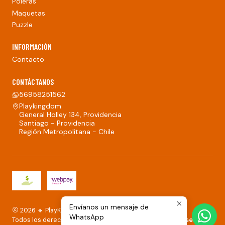
Poleras
Maquetas
Puzzle
INFORMACIÓN
Contacto
CONTÁCTANOS
56958251562
Playkingdom
General Holley 134, Providencia
Santiago - Providencia
Región Metropolitana - Chile
Envíanos un mensaje de
2026 🔸 PlayKingdom.
WhatsApp
Todos los derechos reservados.
Desarrollado por Jumpseller
.