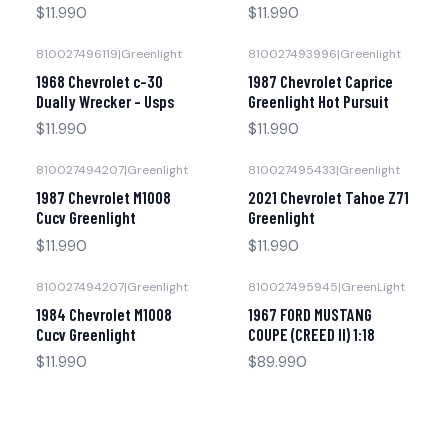
$11.990
$11.990
810027496119
|
Greenlight
810027493996
|
Greenlight
Agotado
Agotado
1968 Chevrolet c-30
1987 Chevrolet Caprice
Dually Wrecker - Usps
Greenlight Hot Pursuit
$11.990
$11.990
810027494207
|
Greenlight
810027495433
|
Greenlight
Agotado
Agotado
1987 Chevrolet M1008
2021 Chevrolet Tahoe Z71
Cucv Greenlight
Greenlight
$11.990
$11.990
810027494207
|
Greenlight
810027495945
|
GreenLight
Agotado
Agotado
1984 Chevrolet M1008
1967 FORD MUSTANG
Cucv Greenlight
COUPE (CREED II) 1:18
$11.990
$89.990