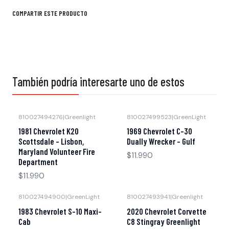
COMPARTIR ESTE PRODUCTO
También podría interesarte uno de estos
810027494276
|
Greenlight
810027499523
|
GreenLight
Agotado
Agotado
1981 Chevrolet K20
1969 Chevrolet C-30
Scottsdale - Lisbon,
Dually Wrecker – Gulf
Maryland Volunteer Fire
$11.990
Department
$11.990
810027494900
|
GreenLight
810027493941
|
Greenlight
Agotado
Agotado
1983 Chevrolet S-10 Maxi-
2020 Chevrolet Corvette
Cab
C8 Stingray Greenlight