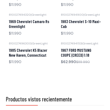
$11.990
$11.990
810027494320
|
Greenlight
810027494900
|
GreenLight
Agotado
Agotado
1969 Chevrolet Camaro Rs
1983 Chevrolet S-10 Maxi-
Greenlight
Cab
$11.990
$11.990
810027496300
|
GreenLight
810027494153
|
GreenLight
-30% OFF
Agotado
1985 Chevrolet K5 Blazer
1967 FORD MUSTANG
Agotado
New Haven, Connecticut
COUPE (CREED) 1:18
$11.990
$62.990
$89.990
Productos vistos recientemente