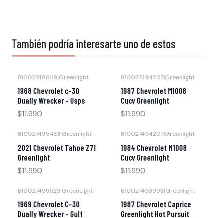
También podría interesarte uno de estos
810027496119
|
Greenlight
810027494207
|
Greenlight
Agotado
Agotado
1968 Chevrolet c-30
1987 Chevrolet M1008
Dually Wrecker - Usps
Cucv Greenlight
$11.990
$11.990
810027495433
|
Greenlight
810027494207
|
Greenlight
Agotado
Agotado
2021 Chevrolet Tahoe Z71
1984 Chevrolet M1008
Greenlight
Cucv Greenlight
$11.990
$11.990
810027499523
|
GreenLight
810027493996
|
Greenlight
Agotado
Agotado
1969 Chevrolet C-30
1987 Chevrolet Caprice
Dually Wrecker – Gulf
Greenlight Hot Pursuit