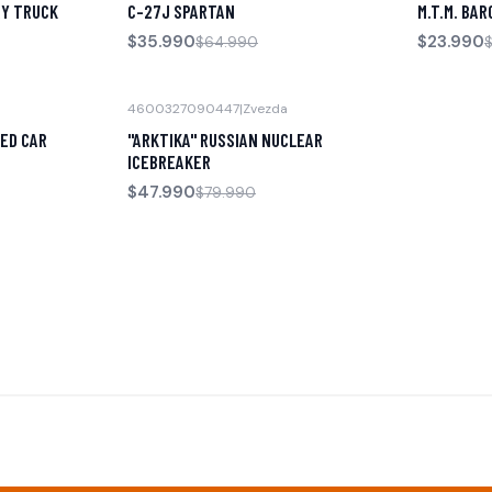
RY TRUCK
C-27J SPARTAN
M.T.M. BAR
$35.990
$23.990
$64.990
4600327090447
|
Zvezda
-40% OFF
ED CAR
"ARKTIKA" RUSSIAN NUCLEAR
ICEBREAKER
$47.990
$79.990