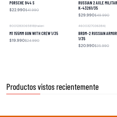
PORSCHE 944 S
RUSSIAN 2 AXLE MILITA
K-43261/35
$22.990
$41.990
$29.990
$49.990
8001283065818
|
Italeri
4600327036384
|
-20% OFF
-42% OFF
M1 155MM GUN WITH CREW 1/35
BRDM-2 RUSSIAN ARMOR
Agotado
1/35
$19.990
$24.990
$20.990
$35.990
Productos vistos recientemente