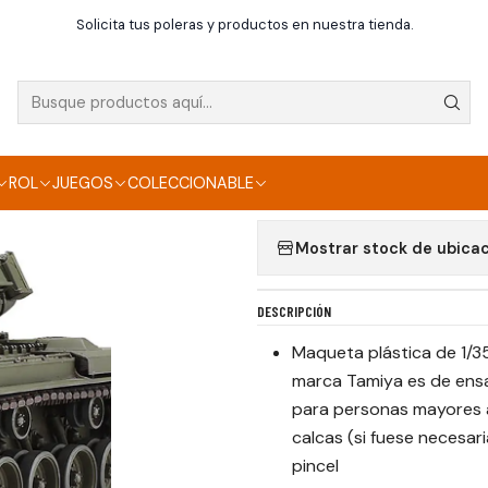
Inicio
Maquetas
1/35 WG M47 PATTON 1/35
Solicita tus poleras y productos en nuestra tienda.
|
1/35 WG M47 PATTO
Agregar a la lista de f
ROL
JUEGOS
COLECCIONABLE
Mostrar stock de ubica
DESCRIPCIÓN
Maqueta plástica de 1/3
marca Tamiya es de ensa
para personas mayores a 
calcas (si fuese necesari
pincel