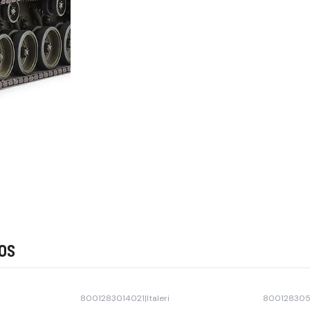
os
8001283014021
|
Italeri
80012830
-45% OFF
-40% OFF