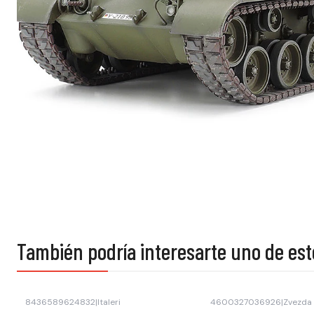
También podría interesarte uno de est
8436589624832
|
Italeri
4600327036926
|
Zvezda
-45% OFF
-40% OFF