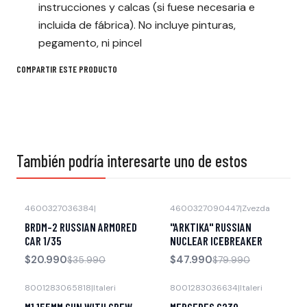
instrucciones y calcas (si fuese necesaria e
incluida de fábrica). No incluye pinturas,
pegamento, ni pincel
COMPARTIR ESTE PRODUCTO
También podría interesarte uno de estos
4600327036384
|
4600327090447
|
Zvezda
-42% OFF
-40% OFF
BRDM-2 RUSSIAN ARMORED
"ARKTIKA" RUSSIAN
CAR 1/35
NUCLEAR ICEBREAKER
$20.990
$47.990
$35.990
$79.990
8001283065818
|
Italeri
8001283036634
|
Italeri
-20% OFF
-41% OFF
M1 155MM GUN WITH CREW
MERCEDES G230