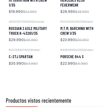
Agotado
1/35
FEUERWEHR
$19.990
$28.990
$24.990
$48.990
4600327036926
|
Zvezda
8001283056236
|
Italeri
-40% OFF
-40% OFF
RUSSIAN 2 AXLE MILITARY
M.T.M. BARCHINO WITH
TRUCK K-43261/35
CREW 1/35
$29.990
$23.990
$49.990
$39.990
8001283014021
|
Italeri
8436589624832
|
Italeri
-45% OFF
-45% OFF
C-27J SPARTAN
PORSCHE 944 S
$35.990
$22.990
$64.990
$41.990
Productos vistos recientemente