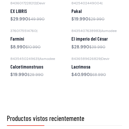
8436017228212
|
Devir
8425402449004
|
-40% OFF
-33% OFF
EX LIBRIS
Pakal
$29.990
$19.990
$49.990
$29.990
3760175514760
|
8435407638983
|
Asmodee
-18% OFF
-28% OFF
Farmini
El imperio del César
$8.990
$28.990
$10.990
$39.990
8435450249631
|
Asmodee
8436589626829
|
Devir
-33% OFF
-41% OFF
Calcetimonstruos
Lacrimosa
$19.990
$40.990
$29.990
$68.990
Productos vistos recientemente