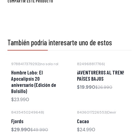
COMPARTIR ESTE PRODUCTO
También podría interesarte uno de estos
9788417379292
|
no solo rol
824968817766
|
-26% OFF
Agotado
Hombre Lobo: El
¡AVENTUREROS AL TREN!
Apocalipsis 20
PAÍSES BAJOS
aniversario (Edición de
$19.990
$26.990
Bolsillo)
$23.990
8435450249648
|
8436017226553
|
Devir
-40% OFF
Fjords
Cacao
$29.990
$24.990
$49.990