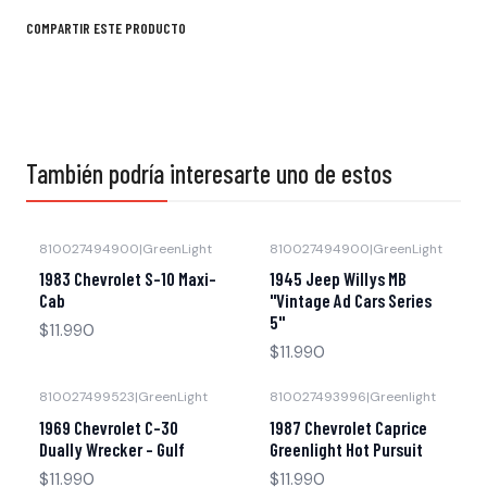
COMPARTIR ESTE PRODUCTO
También podría interesarte uno de estos
810027494900
|
GreenLight
810027494900
|
GreenLight
Agotado
Agotado
1983 Chevrolet S-10 Maxi-
1945 Jeep Willys MB
Cab
"Vintage Ad Cars Series
5"
$11.990
$11.990
810027499523
|
GreenLight
810027493996
|
Greenlight
Agotado
Agotado
1969 Chevrolet C-30
1987 Chevrolet Caprice
Dually Wrecker – Gulf
Greenlight Hot Pursuit
$11.990
$11.990