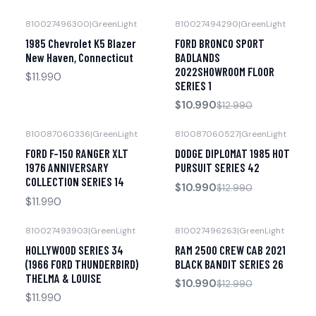
810027496300
|
GreenLight
810027494290
|
GreenLight
-15% OFF
Agotado
1985 Chevrolet K5 Blazer
FORD BRONCO SPORT
Agotado
New Haven, Connecticut
BADLANDS
2022SHOWROOM FLOOR
$11.990
SERIES 1
$10.990
$12.990
810087060336
|
GreenLight
810087060527
|
GreenLight
-15% OFF
Agotado
FORD F-150 RANGER XLT
DODGE DIPLOMAT 1985 HOT
Agotado
1976 ANNIVERSARY
PURSUIT SERIES 42
COLLECTION SERIES 14
$10.990
$12.990
$11.990
810027493903
|
GreenLight
810027496263
|
GreenLight
-15% OFF
Agotado
HOLLYWOOD SERIES 34
RAM 2500 CREW CAB 2021
Agotado
(1966 FORD THUNDERBIRD)
BLACK BANDIT SERIES 26
THELMA & LOUISE
$10.990
$12.990
$11.990