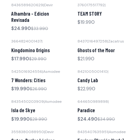
8436589620629
|
Devir
3760175517792
|
-26% OFF
Alhambra - Edicion
TEAM STORY
Revisada
$19.990
$24.990
$33.990
3664824001437
|
8437016497258
|
Zacatrus
-40% OFF
Kingdomino Origins
Ghosts of the Moor
$17.990
$21.990
$29.990
5425016924556
|
Asmodee
8421005001410
|
-26% OFF
7 Wonders: Cities
Candy Lab
$19.990
$22.990
$26.990
8435450203909
|
Asmodee
644650989898
|
-33% OFF
-30% OFF
Isla de Skye
Paradice
$19.990
$24.490
$29.990
$34.990
3558380088950
|
Devir
8435407635951
|
Asmodee
-21% OFF
-32% OFF