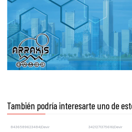
También podría interesarte uno de est
8436589623484
|
Devir
3421271375616
|
Devir