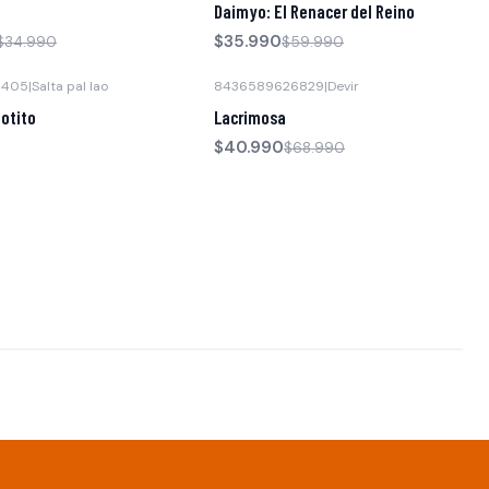
Daimyo: El Renacer del Reino
$35.990
$34.990
$59.990
4405
|
Salta pal lao
8436589626829
|
Devir
-41% OFF
potito
Lacrimosa
$40.990
$68.990