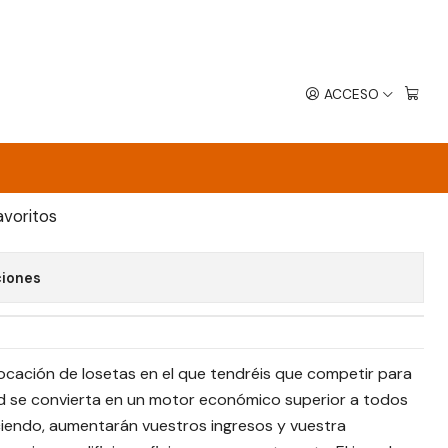
ACCESO
EGAR AL CARRO
COMPRAR AHORA
avoritos
ciones
ocación de losetas en el que tendréis que competir para
d se convierta en un motor económico superior a todos
ciendo, aumentarán vuestros ingresos y vuestra