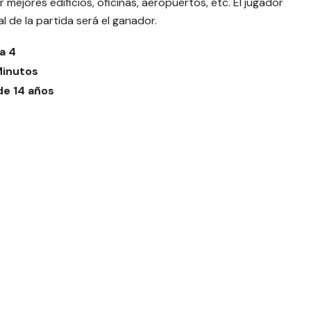
 mejores edificios, oficinas, aeropuertos, etc. El jugador
l de la partida será el ganador.
 a 4
Minutos
e 14 años