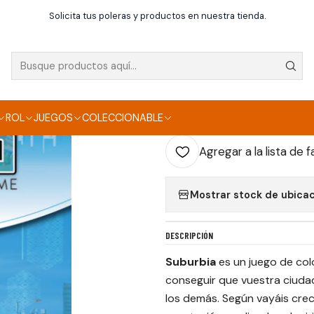
Inicio
Juegos de mesa
Suburbia
Solicita tus poleras y productos en nuestra tienda.
|
SUBURBIA
AGR
ROL
JUEGOS
COLECCIONABLE
Cantidad
Agregar a la lista de f
Mostrar stock de ubica
DESCRIPCIÓN
Suburbia
es un juego de col
conseguir que vuestra ciuda
los demás. Según vayáis cre