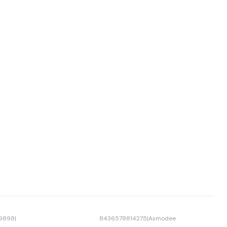
9898
|
8436578814275
|
Asmodee
-40% OFF