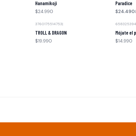
Hanamikoji
Paradice
$24.990
$24.490
3760175514753
|
65832539
TROLL & DRAGON
Mójate el 
$19.990
$14.990