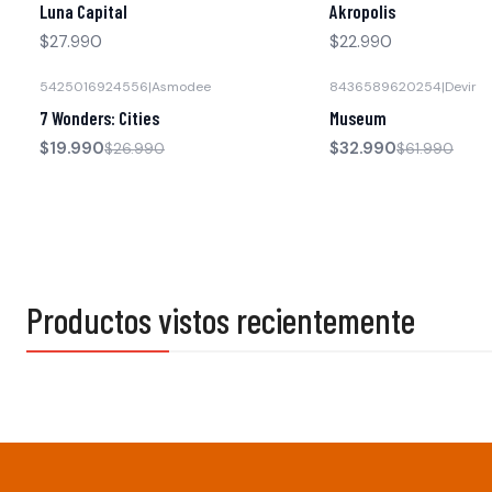
Luna Capital
Akropolis
$27.990
$22.990
5425016924556
|
Asmodee
8436589620254
|
Devir
-26% OFF
-47% OFF
7 Wonders: Cities
Museum
$19.990
$32.990
$26.990
$61.990
Productos vistos recientemente