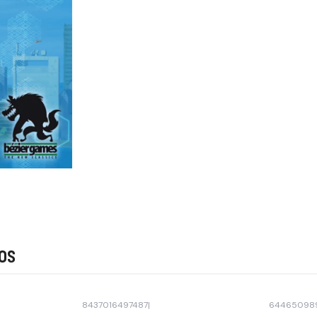
os
8437016497487
|
64465098
-30% OFF