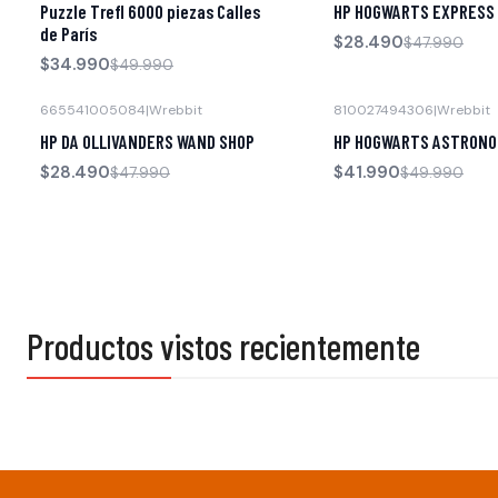
Puzzle Trefl 6000 piezas Calles
HP HOGWARTS EXPRESS
de París
$28.490
$47.990
$34.990
$49.990
665541005084
|
Wrebbit
810027494306
|
Wrebbit
-41% OFF
-16% OFF
HP DA OLLIVANDERS WAND SHOP
HP HOGWARTS ASTRON
$28.490
$41.990
$47.990
$49.990
Productos vistos recientemente