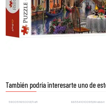
También podría interesarte uno de est
5900511650013
|
Trefl
665541010095
|
Wrebbit
-30% OFF
-41% OFF