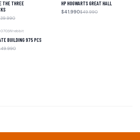
E THE THREE
HP HOGWARTS GREAT HALL
CKS
$41.990
$49.990
$39.990
0070
|
Wrebbit
ATE BUILDING 975 PCS
$49.990