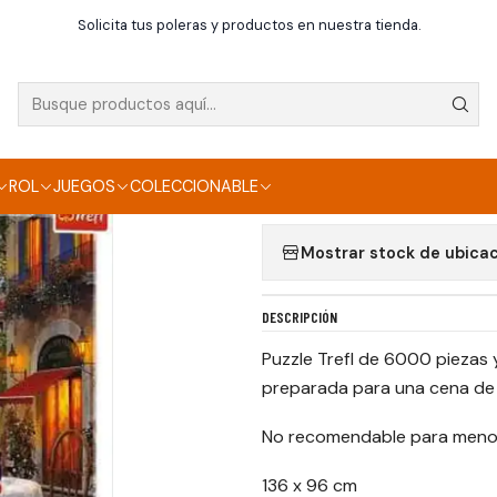
Inicio
Puzzle
Puzzle Trefl 6000 piezas Venecia romántica
Solicita tus poleras y productos en nuestra tienda.
|
PUZZLE TREFL 600
Agregar a la lista de f
ROL
JUEGOS
COLECCIONABLE
Mostrar stock de ubica
DESCRIPCIÓN
Puzzle Trefl de 6000 piezas
preparada para una cena de d
No recomendable para menor
136 x 96 cm