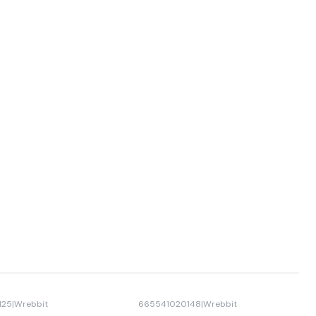
125
|
Wrebbit
665541020148
|
Wrebbit
-16% OFF