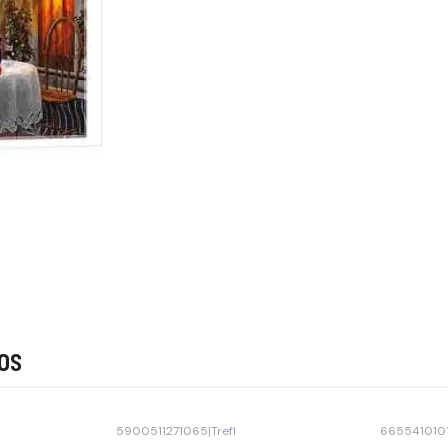
os
5900511271065
|
Trefl
665541010
-15% OFF
Agotado