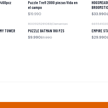
 460pcz
Puzzle Trefl 2000 piezas Vida en
HOGSMEAD
el campo
BROOMSTI
$19.990
$33.990
8005125291083
|
Clementoni
66554102
-17% OFF
-40% OFF
OMY TOWER
PUZZLE BATMAN 180 PZS
EMPIRE ST
$9.990
$29.990
$11.990