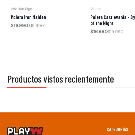
|
Hidden Sign
|
Sullen
-15% OFF
-15% OFF
Polera Iron Maiden
Polera Castlevania - 
of the Night
$16.990
$19.990
$16.990
$19.990
Productos vistos recientemente
CATEGORÍAS