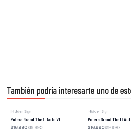
También podría interesarte uno de est
|
Hidden Sign
|
Hidden Sign
-15% OFF
-15% OFF
Polera Grand Theft Auto VI
Polera Grand Theft Aut
$16.990
$16.990
$19.990
$19.990