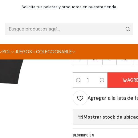
Inicio
Poleras
Juegos
Polera Grand Theft Auto VI
Solicita tus poleras y productos en nuestra tienda.
|
POLERA GRAND THE
TALLA
ROL
JUEGOS
COLECCIONABLE
S
M
L
XL
AGR
Cantidad
Agregar a la lista de f
Mostrar stock de ubica
DESCRIPCIÓN