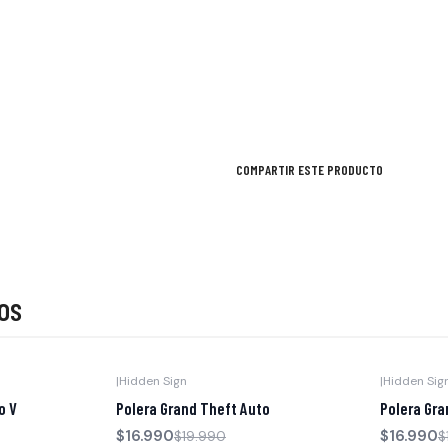
COMPARTIR ESTE PRODUCTO
os
|
Hidden Sign
|
Hidden Sig
-15% OFF
-15% OFF
o V
Polera Grand Theft Auto
Polera Gra
$16.990
$16.990
$19.990
$