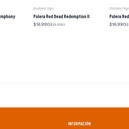
|
Hidden Sign
|
Hidden Sig
-15% OFF
-15% OFF
Symphony
Polera Red Dead Redemption II
Polera Red
$16.990
$16.990
$19.990
$
INFORMACIÓN