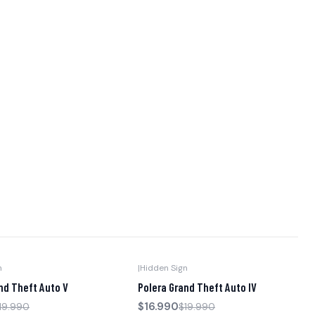
n
|
Hidden Sign
-15% OFF
nd Theft Auto V
Polera Grand Theft Auto IV
$16.990
19.990
$19.990