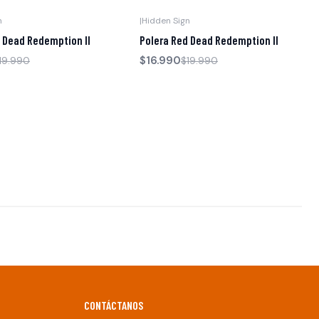
n
|
Hidden Sign
-15% OFF
 Dead Redemption II
Polera Red Dead Redemption II
$16.990
19.990
$19.990
CONTÁCTANOS