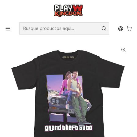
V
Solicita tus poleras y productos en nuestra tienda.
Inicio
Poleras
Juegos
Polera Grand Theft Auto VI