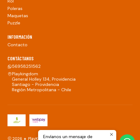
Rol
Poleras
Maquetas
Puzzle
INFORMACIÓN
Contacto
CONTÁCTANOS
56958251562
Playkingdom
General Holley 134, Providencia
Santiago - Providencia
Región Metropolitana - Chile
Envíanos un mensaje de
2026 🔸 PlayKingdom.