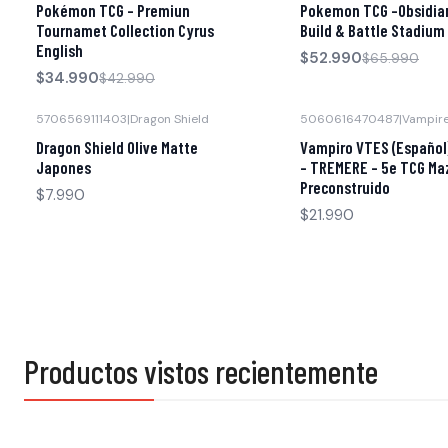
Pokémon TCG - Premiun
Pokemon TCG -Obsidia
Agotado
Agotado
Tournamet Collection Cyrus
Build & Battle Stadium
English
$52.990
$65.990
$34.990
$42.990
5706569111403
|
Dragon Shield
5060616470487
|
Vampir
Dragon Shield Olive Matte
Vampiro VTES (Español)
Japones
- TREMERE - 5e TCG Ma
Preconstruido
$7.990
$21.990
Productos vistos recientemente