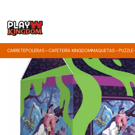
Inicio
Jue
CARRETE
POLERAS
CAFETERÍA KINGDOM
MAQUETAS
PUZZLE