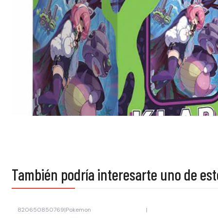
También podría interesarte uno de est
820650850769
|
Pokemon
|
-19% OFF
-20% OFF