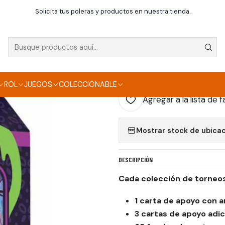
go de cartas
Pokémon TCG - Premiun Tournamet Collection Sofo
Solicita tus poleras y productos en nuestra tienda.
|
POKÉMON TCG - P
SOFORA ESPAÑOL
ROL
JUEGOS
COLECCIONABLE
Agregar a la lista de f
Mostrar stock de ubica
DESCRIPCIÓN
Cada colección de torneo
1 carta de apoyo con 
3 cartas de apoyo adic