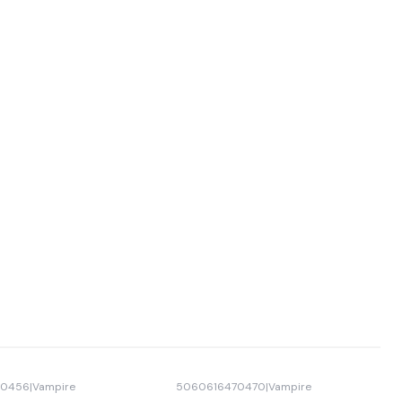
70456
|
Vampire
5060616470470
|
Vampire