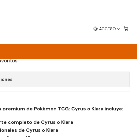
ra Español
ACCESO
REMIUN TOURNAMET COLLECTION
avoritos
ciones
s premium de Pokémon TCG: Cyrus o Klara incluye:
arte completo de Cyrus o Klara
ionales de Cyrus o Klara