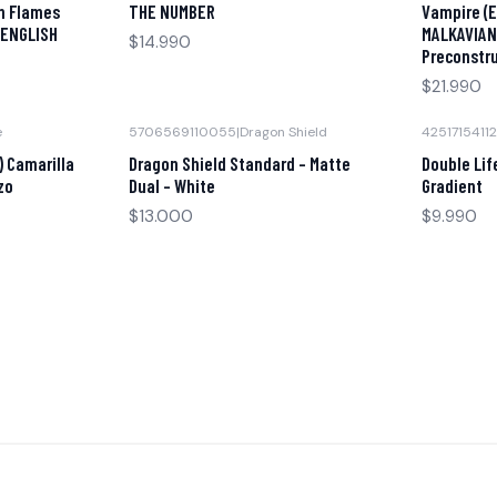
n Flames
THE NUMBER
Vampire (E
 ENGLISH
MALKAVIAN
$14.990
Preconstr
$21.990
e
5706569110055
|
Dragon Shield
42517154112
 Camarilla
Dragon Shield Standard - Matte
Double Lif
zo
Dual - White
Gradient
$13.000
$9.990