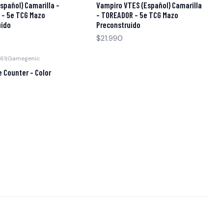
spañol) Camarilla -
Vampiro VTES (Español) Camarilla
 - 5e TCG Mazo
- TOREADOR - 5e TCG Mazo
uido
Preconstruido
$21.990
61
|
Gamegenic
e Counter - Color