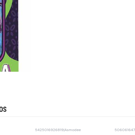
os
5425016926819
|
Asmodee
50606164
Agotado