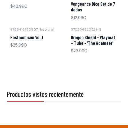
Vengeance Dice Set de 7
$43.990
dados
$12.990
9788416780907
|
Nosolorol
5706569205294
|
Agotado
Postnomicón Vol.1
Dragon Shield - Playmat
+ Tube - 'The Adameer'
$25.990
$23.990
Productos vistos recientemente