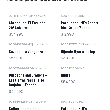
9788417775483
|
no solo rol
5907699493517
|
Agotado
Changeling: El Ensueño
Pathfinder Hell's Rebels
20º Aniversario
Dice Set de 7 dados
$54.990
$12.990
9788418586910
|
no solo rol
9788417775131
|
Nosolorol
Agotado
Agotado
Cazador: La Venganza
Hijos de Nyarlathotep
$54.990
$43.990
9780786968909
|
Wizards
9788412206043
|
Agotado
Agotado
Dungeons and Dragons -
Nibiru
Las tierras más allá de
$54.990
Brujaluz - Español
$49.990
9788494285196
|
Nosolorol
5907699493524
|
Agotado
Cultos Innombrables
Pathfinder Hell's