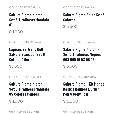
084511362123
|
Sakura
084511316591
|
Sakura
Agotado
Sakura Pigma Micron -
Sakura Pigma Brush Set 8
Set 6 Tiralíneas Mandala
Colores
01
$15.500
$11.000
084511361386
|
Sakura
084511362086
|
Sakura
Lápices Gel Gelly Roll
Sakura Pigma Micron -
Sakura Stardust Set 6
Set 6 Tiralíneas Negros
Colores 1.0mm
003 005 01 03 05 08
$8.500
$15.500
084511362109
|
Sakura
084511362093
|
Sakura
Sakura Pigma Micron -
Sakura Pigma - Kit Manga
Set 6 Tiralíneas Mandala
Basic Tiralíneas, Brush
05 Colores Cálidos
Pen y Gelly Roll
$11.000
$10.000
6974712453635
|
Himi
6974712453628
|
Himi