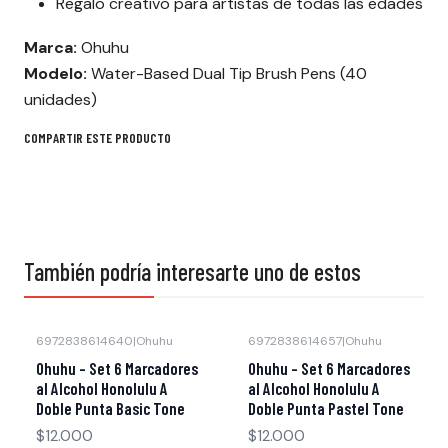
Regalo creativo para artistas de todas las edades
Marca:
Ohuhu
Modelo:
Water-Based Dual Tip Brush Pens (40
unidades)
COMPARTIR ESTE PRODUCTO
También podría interesarte uno de estos
6972838614640
|
Ohuhu
6972838614657
|
Ohuhu
Agotado
Agotado
Ohuhu - Set 6 Marcadores
Ohuhu - Set 6 Marcadores
al Alcohol Honolulu A
al Alcohol Honolulu A
Doble Punta Basic Tone
Doble Punta Pastel Tone
$12.000
$12.000