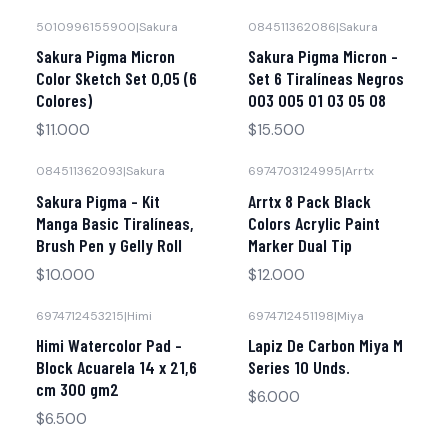
5010996155900
|
Sakura
084511362086
|
Sakura
Sakura Pigma Micron
Sakura Pigma Micron -
Color Sketch Set 0,05 (6
Set 6 Tiralíneas Negros
Colores)
003 005 01 03 05 08
$11.000
$15.500
084511362093
|
Sakura
6974703124995
|
Arrtx
Sakura Pigma - Kit
Arrtx 8 Pack Black
Manga Basic Tiralíneas,
Colors Acrylic Paint
Brush Pen y Gelly Roll
Marker Dual Tip
$10.000
$12.000
6974712453215
|
Himi
6974712451198
|
Miya
Himi Watercolor Pad -
Lapiz De Carbon Miya M
Block Acuarela 14 x 21,6
Series 10 Unds.
cm 300 gm2
$6.000
$6.500