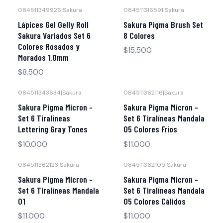
084511349926
|
Sakura
084511316591
|
Sakura
Agotado
Lápices Gel Gelly Roll
Sakura Pigma Brush Set
Sakura Variados Set 6
8 Colores
Colores Rosados y
$15.500
Morados 1.0mm
$8.500
084511343634
|
Sakura
084511362116
|
Sakura
Sakura Pigma Micron -
Sakura Pigma Micron -
Set 6 Tiralíneas
Set 6 Tiralíneas Mandala
Lettering Gray Tones
05 Colores Fríos
$10.000
$11.000
084511362123
|
Sakura
084511362109
|
Sakura
Sakura Pigma Micron -
Sakura Pigma Micron -
Set 6 Tiralíneas Mandala
Set 6 Tiralíneas Mandala
01
05 Colores Cálidos
$11.000
$11.000