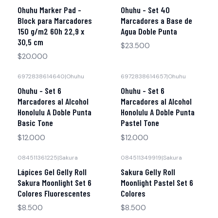
Agotado
Agotado
Ohuhu Marker Pad -
Ohuhu - Set 40
Block para Marcadores
Marcadores a Base de
150 g/m2 60h 22,9 x
Agua Doble Punta
30,5 cm
$23.500
$20.000
6972838614640
|
Ohuhu
6972838614657
|
Ohuhu
Agotado
Agotado
Ohuhu - Set 6
Ohuhu - Set 6
Marcadores al Alcohol
Marcadores al Alcohol
Honolulu A Doble Punta
Honolulu A Doble Punta
Basic Tone
Pastel Tone
$12.000
$12.000
084511361225
|
Sakura
084511349919
|
Sakura
Lápices Gel Gelly Roll
Sakura Gelly Roll
Sakura Moonlight Set 6
Moonlight Pastel Set 6
Colores Fluorescentes
Colores
$8.500
$8.500