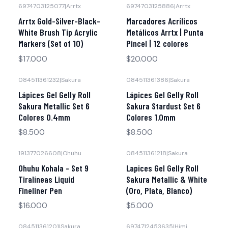
6974703125077
|
Arrtx
6974703125886
|
Arrtx
No disponible
Arrtx Gold-Silver-Black-
Marcadores Acrílicos
White Brush Tip Acrylic
Metálicos Arrtx | Punta
Markers (Set of 10)
Pincel | 12 colores
$17.000
$20.000
084511361232
|
Sakura
084511361386
|
Sakura
Lápices Gel Gelly Roll
Lápices Gel Gelly Roll
Sakura Metallic Set 6
Sakura Stardust Set 6
Colores 0.4mm
Colores 1.0mm
$8.500
$8.500
191377026608
|
Ohuhu
084511361218
|
Sakura
Ohuhu Kohala - Set 9
Lapices Gel Gelly Roll
Tiralíneas Liquid
Sakura Metallic & White
Fineliner Pen
(Oro, Plata, Blanco)
$16.000
$5.000
084511361201
|
Sakura
6974712453635
|
Himi