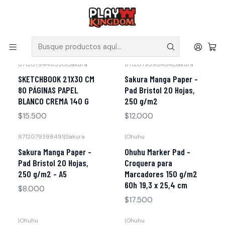
V
Solicita tus poleras y productos en nuestra tienda.
Inicio
Papelería
8712079448530
|
Sakura
8712079398484
|
Sakura
No disponible
SKETCHBOOK 21X30 CM
Sakura Manga Paper -
80 PÁGINAS PAPEL
Pad Bristol 20 Hojas,
BLANCO CREMA 140 G
250 g/m2
$15.500
$12.000
8712079398491
|
Sakura
|
Ohuhu
Agotado
Agotado
Sakura Manga Paper -
Ohuhu Marker Pad -
Pad Bristol 20 Hojas,
Croquera para
250 g/m2 - A5
Marcadores 150 g/m2
60h 19,3 x 25,4 cm
$8.000
$17.500
|
Ohuhu
|
Ohuhu