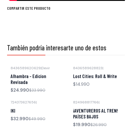
COMPARTIR ESTE PRODUCTO
También podría interesarte uno de estos
8436589620629
|
Devir
8436589628823
|
-26% OFF
Alhambra - Edicion
Lost Cities: Roll & Write
Revisada
$14.990
$24.990
$33.990
724373627656
|
824968817766
|
-34% OFF
-26% OFF
IKI
¡AVENTUREROS AL TREN!
PAÍSES BAJOS
$32.990
$49.990
$19.990
$26.990