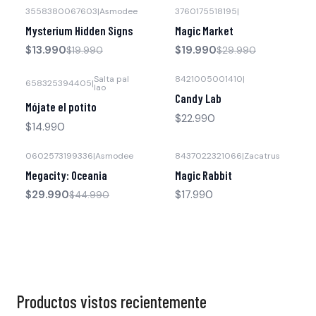
3558380067603
|
Asmodee
3760175518195
|
-30% OFF
-33% OFF
Mysterium Hidden Signs
Magic Market
$13.990
$19.990
$19.990
$29.990
Salta pal
8421005001410
|
658325394405
|
lao
Candy Lab
Mójate el potito
$22.990
$14.990
0602573199336
|
Asmodee
8437022321066
|
Zacatrus
-33% OFF
Megacity: Oceania
Magic Rabbit
$29.990
$17.990
$44.990
Productos vistos recientemente