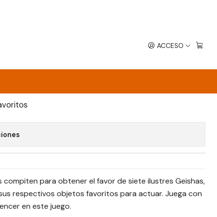
ACCESO
EGAR AL CARRO
COMPRAR AHORA
avoritos
ciones
compiten para obtener el favor de siete ilustres Geishas,
us respectivos objetos favoritos para actuar. Juega con
vencer en este juego.