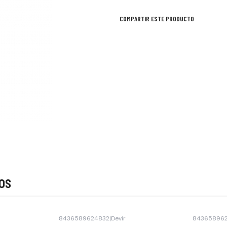
COMPARTIR ESTE PRODUCTO
os
8436589624832
|
Devir
84365896
-40% OFF