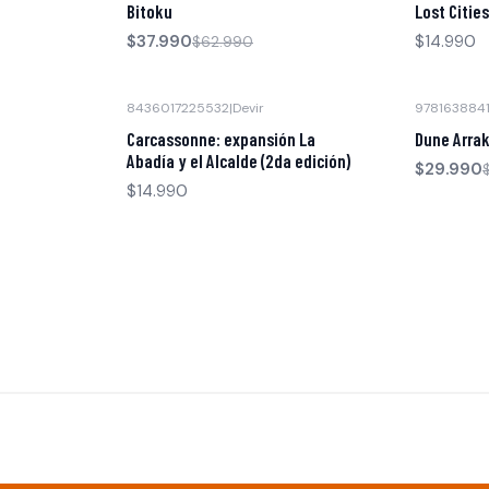
Bitoku
Lost Cities
$37.990
$14.990
$62.990
8436017225532
|
Devir
978163884
-50% OFF
Agotado
Carcassonne: expansión La
Dune Arrak
Abadía y el Alcalde (2da edición)
$29.990
$14.990