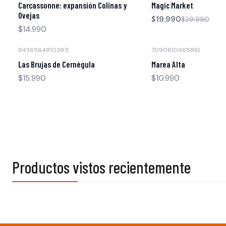
Carcassonne: expansión Colinas y
Magic Market
Ovejas
$19.990
$29.990
$14.990
8436564810397
|
709081046586
|
Las Brujas de Cernégula
Marea Alta
$15.990
$10.990
Productos vistos recientemente