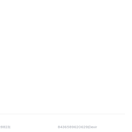
28823
|
8436589620629
|
Devir
-26% OFF