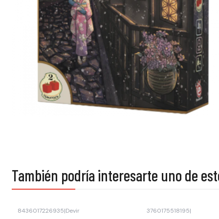
También podría interesarte uno de est
8436017226935
|
Devir
3760175518195
|
-33% OFF
Agotado