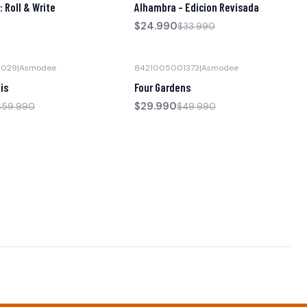
: Roll & Write
Alhambra - Edicion Revisada
$24.990
$33.990
1029
|
Asmodee
8421005001373
|
Asmodee
-40% OFF
is
Four Gardens
$29.990
$59.990
$49.990