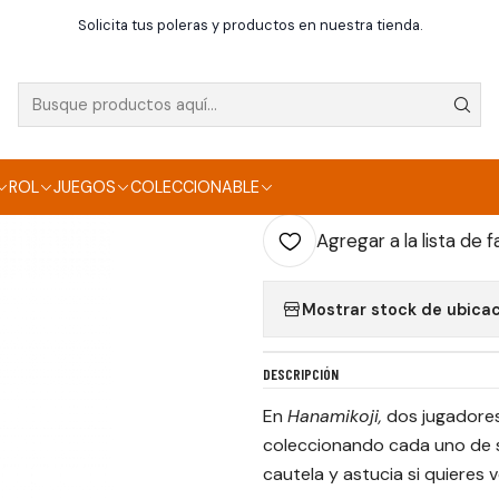
Inicio
Juegos de mesa
Hanamikoji
Solicita tus poleras y productos en nuestra tienda.
|
HANAMIKOJI
AGR
ROL
JUEGOS
COLECCIONABLE
Cantidad
Agregar a la lista de f
Mostrar stock de ubica
DESCRIPCIÓN
En
Hanamikoji,
dos jugadores 
coleccionando cada uno de s
cautela y astucia si quieres 