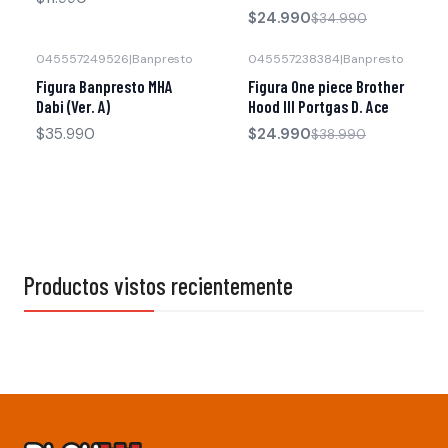
$24.990
$34.990
045557249526
|
Banpresto
045557238384
|
Banpresto
-36% OFF
Figura Banpresto MHA
Figura One piece Brother
Agotado
Dabi (Ver. A)
Hood III Portgas D. Ace
$35.990
$24.990
$38.990
Productos vistos recientemente