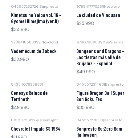
045557232726
|
Banpresto
9788417775261
|
Nosolorol
Agotado
Kimetsu no Yaiba vol. 16 -
La ciudad de Vindusan
Gyomei Himejima (ver.B)
$25.990
$34.990
9788418586392
|
Nosolorol
9780786968909
|
Wizards
Agotado
Agotado
Vademécum de Zobeck
Dungeons and Dragons -
Las tierras más allá de
$32.990
Brujaluz - Español
$49.990
8435407635883
|
045557231460
|
Banpresto
Agotado
Genesys Reinos de
Figura Dragon Ball Super
Terrinoth
Son Goku Fes
$49.990
$35.990
810087061227
|
GreenLight
045557276133
|
Banpresto
-29% OFF
Chevrolet Impala SS 1964
Banpresto Re:Zero Ram
Halloween
$11.990