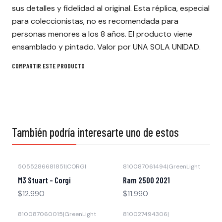
sus detalles y fidelidad al original. Esta réplica, especial
para coleccionistas, no es recomendada para
personas menores a los 8 años. El producto viene
ensamblado y pintado. Valor por UNA SOLA UNIDAD.
COMPARTIR ESTE PRODUCTO
También podría interesarte uno de estos
5055286681851
|
CORGI
810087061494
|
GreenLight
Agotado
Agotado
M3 Stuart - Corgi
Ram 2500 2021
$12.990
$11.990
810087060015
|
GreenLight
810027494306
|
Agotado
Agotado