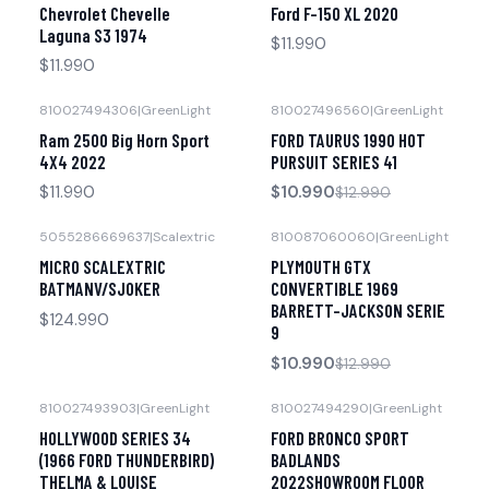
Chevrolet Chevelle
Ford F-150 XL 2020
Laguna S3 1974
$11.990
$11.990
810027494306
|
GreenLight
810027496560
|
GreenLight
-15% OFF
Agotado
Ram 2500 Big Horn Sport
FORD TAURUS 1990 HOT
Agotado
4X4 2022
PURSUIT SERIES 41
$11.990
$10.990
$12.990
5055286669637
|
Scalextric
810087060060
|
GreenLight
-15% OFF
Agotado
MICRO SCALEXTRIC
PLYMOUTH GTX
Agotado
BATMANV/SJOKER
CONVERTIBLE 1969
BARRETT-JACKSON SERIE
$124.990
9
$10.990
$12.990
810027493903
|
GreenLight
810027494290
|
GreenLight
-15% OFF
Agotado
HOLLYWOOD SERIES 34
FORD BRONCO SPORT
Agotado
(1966 FORD THUNDERBIRD)
BADLANDS
THELMA & LOUISE
2022SHOWROOM FLOOR