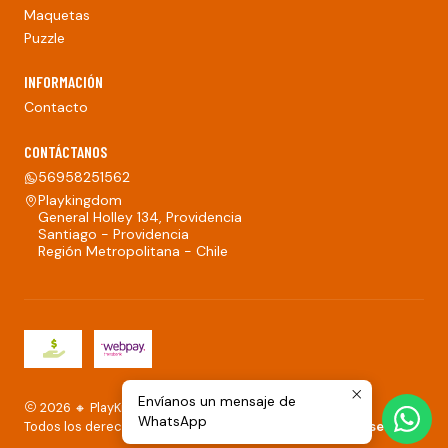
Maquetas
Puzzle
INFORMACIÓN
Contacto
CONTÁCTANOS
56958251562
Playkingdom
General Holley 134, Providencia
Santiago - Providencia
Región Metropolitana - Chile
Envíanos un mensaje de
2026 🔸 PlayKingdom.
WhatsApp
Todos los derechos reservados.
Desarrollado por Jumpseller
.