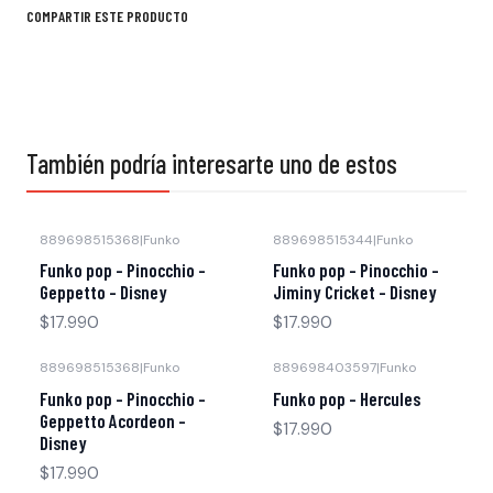
COMPARTIR ESTE PRODUCTO
También podría interesarte uno de estos
889698515368
|
Funko
889698515344
|
Funko
Funko pop - Pinocchio -
Funko pop - Pinocchio -
Geppetto - Disney
Jiminy Cricket - Disney
$17.990
$17.990
889698515368
|
Funko
889698403597
|
Funko
Funko pop - Pinocchio -
Funko pop - Hercules
Geppetto Acordeon -
$17.990
Disney
$17.990