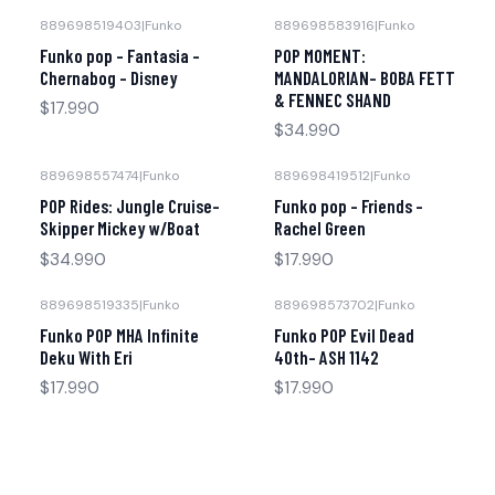
889698519403
|
Funko
889698583916
|
Funko
Funko pop - Fantasia -
POP MOMENT:
Chernabog - Disney
MANDALORIAN- BOBA FETT
& FENNEC SHAND
$17.990
$34.990
889698557474
|
Funko
889698419512
|
Funko
POP Rides: Jungle Cruise-
Funko pop - Friends -
Skipper Mickey w/Boat
Rachel Green
$34.990
$17.990
889698519335
|
Funko
889698573702
|
Funko
Agotado
Funko POP MHA Infinite
Funko POP Evil Dead
Deku With Eri
40th- ASH 1142
$17.990
$17.990