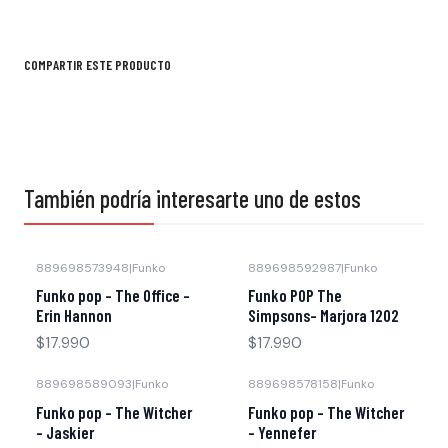
COMPARTIR ESTE PRODUCTO
También podría interesarte uno de estos
889698573948
|
Funko
889698592987
|
Funko
Funko pop - The Office -
Funko POP The
Erin Hannon
Simpsons- Marjora 1202
$17.990
$17.990
889698589093
|
Funko
889698578158
|
Funko
Funko pop - The Witcher
Funko pop - The Witcher
- Jaskier
- Yennefer