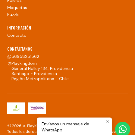
Poleras
Maquetas
Puzzle
INFORMACIÓN
Contacto
CONTÁCTANOS
56958251562
Playkingdom
General Holley 134, Providencia
Santiago - Providencia
Región Metropolitana - Chile
Envíanos un mensaje de
2026 🔸 PlayKingdom.
WhatsApp
Todos los derechos reservados.
Desarrollado por Jumpseller
.