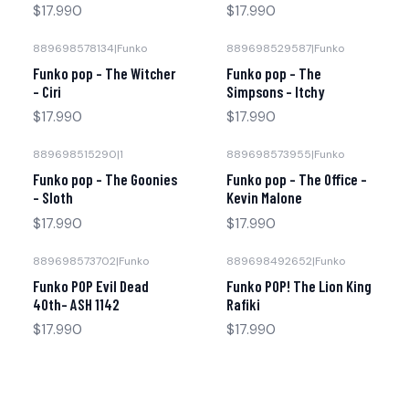
$17.990
$17.990
889698578134
|
Funko
889698529587
|
Funko
Funko pop - The Witcher
Funko pop - The
- Ciri
Simpsons - Itchy
$17.990
$17.990
889698515290
|
1
889698573955
|
Funko
Funko pop - The Goonies
Funko pop - The Office -
- Sloth
Kevin Malone
$17.990
$17.990
889698573702
|
Funko
889698492652
|
Funko
Funko POP Evil Dead
Funko POP! The Lion King
40th- ASH 1142
Rafiki
$17.990
$17.990