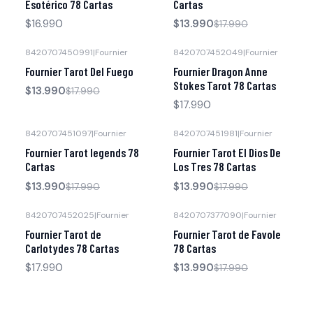
Esotérico 78 Cartas
Cartas
$16.990
$13.990
$17.990
8420707450991
|
Fournier
8420707452049
|
Fournier
-22% OFF
Fournier Tarot Del Fuego
Fournier Dragon Anne
Stokes Tarot 78 Cartas
$13.990
$17.990
$17.990
8420707451097
|
Fournier
8420707451981
|
Fournier
-22% OFF
-22% OFF
Fournier Tarot legends 78
Fournier Tarot El Dios De
Cartas
Los Tres 78 Cartas
$13.990
$13.990
$17.990
$17.990
8420707452025
|
Fournier
8420707377090
|
Fournier
-22% OFF
Fournier Tarot de
Fournier Tarot de Favole
Carlotydes 78 Cartas
78 Cartas
$17.990
$13.990
$17.990