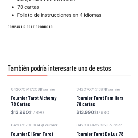
78 cartas
Folleto de instrucciones en 4 idiomas
COMPARTIR ESTE PRODUCTO
También podría interesarte uno de estos
8420707417208
|
Fournier
8420707451387
|
Fournier
-22% OFF
-22% OFF
Fournier Tarot Alchemy
Fournier Tarot Familiars
78 Cartas
78 cartas
$13.990
$13.990
$17.990
$17.990
8420707089047
|
Fournier
8420707452032
|
Fournier
-22% OFF
Fournier El Gran Tarot
Fournier Tarot De Luz 78