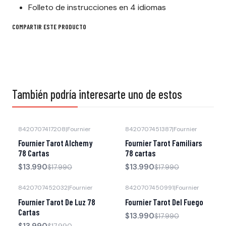
Folleto de instrucciones en 4 idiomas
COMPARTIR ESTE PRODUCTO
También podría interesarte uno de estos
8420707417208
|
Fournier
8420707451387
|
Fournier
-22% OFF
-22% OFF
Fournier Tarot Alchemy
Fournier Tarot Familiars
78 Cartas
78 cartas
$13.990
$13.990
$17.990
$17.990
8420707452032
|
Fournier
8420707450991
|
Fournier
-22% OFF
-22% OFF
Fournier Tarot De Luz 78
Fournier Tarot Del Fuego
Cartas
$13.990
$17.990
$13.990