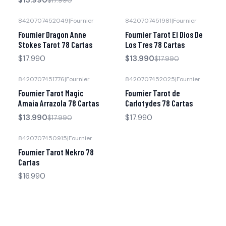
$17.990
8420707452049
|
Fournier
8420707451981
|
Fournier
-22% OFF
Fournier Dragon Anne
Fournier Tarot El Dios De
Stokes Tarot 78 Cartas
Los Tres 78 Cartas
$17.990
$13.990
$17.990
8420707451776
|
Fournier
8420707452025
|
Fournier
-22% OFF
Fournier Tarot Magic
Fournier Tarot de
Amaia Arrazola 78 Cartas
Carlotydes 78 Cartas
$13.990
$17.990
$17.990
8420707450915
|
Fournier
Fournier Tarot Nekro 78
Cartas
$16.990