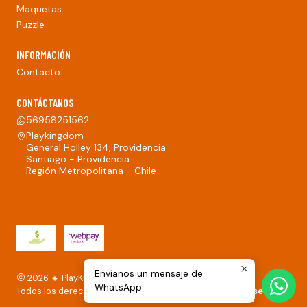
Maquetas
Puzzle
INFORMACIÓN
Contacto
CONTÁCTANOS
56958251562
Playkingdom
General Holley 134, Providencia
Santiago - Providencia
Región Metropolitana - Chile
Envíanos un mensaje de
2026 🔸 PlayKingdom.
WhatsApp
Todos los derechos reservados.
Desarrollado por Jumpseller
.