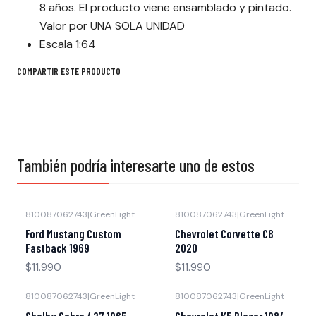
8 años. El producto viene ensamblado y pintado.
Valor por UNA SOLA UNIDAD
Escala 1:64
COMPARTIR ESTE PRODUCTO
También podría interesarte uno de estos
810087062743
|
GreenLight
810087062743
|
GreenLight
Agotado
Agotado
Ford Mustang Custom
Chevrolet Corvette C8
Fastback 1969
2020
$11.990
$11.990
810087062743
|
GreenLight
810087062743
|
GreenLight
Agotado
Agotado
Shelby Cobra 427 1965
Chevrolet K5 Blazer 1984