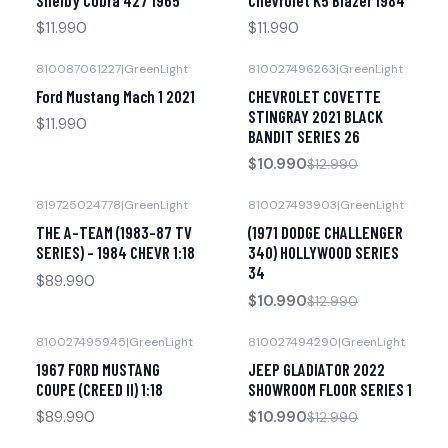
$11.990
$11.990
810087061227
|
GreenLight
810027496263
|
GreenLight
-15% OFF
Agotado
Ford Mustang Mach 1 2021
CHEVROLET COVETTE
Agotado
STINGRAY 2021 BLACK
$11.990
BANDIT SERIES 26
$10.990
$12.990
819725024778
|
GreenLight
810027493903
|
GreenLight
-15% OFF
Agotado
THE A-TEAM (1983-87 TV
(1971 DODGE CHALLENGER
Agotado
SERIES) - 1984 CHEVR 1:18
340) HOLLYWOOD SERIES
34
$89.990
$10.990
$12.990
810027495945
|
GreenLight
810027494290
|
GreenLight
-15% OFF
Agotado
1967 FORD MUSTANG
JEEP GLADIATOR 2022
Agotado
COUPE (CREED II) 1:18
SHOWROOM FLOOR SERIES 1
$89.990
$10.990
$12.990