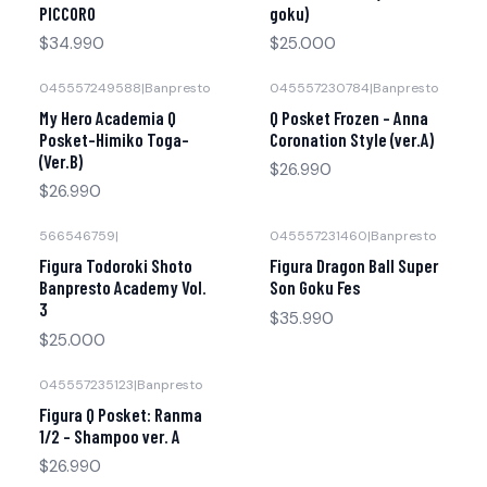
PICCORO
goku)
$34.990
$25.000
045557249588
|
Banpresto
045557230784
|
Banpresto
My Hero Academia Q
Q Posket Frozen - Anna
Posket-Himiko Toga-
Coronation Style (ver.A)
(Ver.B)
$26.990
$26.990
566546759
|
045557231460
|
Banpresto
Figura Todoroki Shoto
Figura Dragon Ball Super
Banpresto Academy Vol.
Son Goku Fes
3
$35.990
$25.000
045557235123
|
Banpresto
Figura Q Posket: Ranma
1/2 - Shampoo ver. A
$26.990