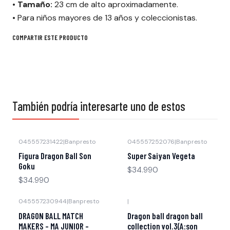
• Tamaño:
23 cm de alto aproximadamente.
•
Para niños mayores de 13 años y coleccionistas.
COMPARTIR ESTE PRODUCTO
También podría interesarte uno de estos
045557231422
|
Banpresto
045557252076
|
Banpresto
Figura Dragon Ball Son
Super Saiyan Vegeta
Goku
$34.990
$34.990
045557230944
|
Banpresto
|
DRAGON BALL MATCH
Dragon ball dragon ball
MAKERS - MA JUNIOR -
collection vol.3(A:son