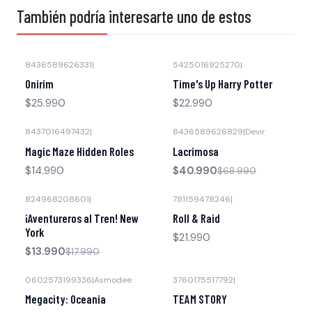
También podría interesarte uno de estos
8436589626331
|
5425016925270
|
Onirim
Time's Up Harry Potter
$25.990
$22.990
8437016497432
|
8436589626829
|
Devir
-41% OFF
Magic Maze Hidden Roles
Lacrimosa
$14.990
$40.990
$68.990
824968208601
|
781159478246
|
-22% OFF
¡Aventureros al Tren! New
Roll & Raid
York
$21.990
$13.990
$17.990
0602573199336
|
Asmodee
3760175517792
|
-33% OFF
Megacity: Oceania
TEAM STORY