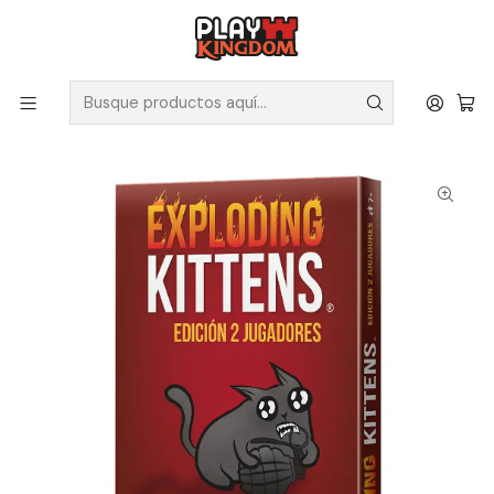
V
Solicita tus poleras y productos en nuestra tienda.
Inicio
Juegos de mesa
Exploding Kittens Edición 2 Jugadores