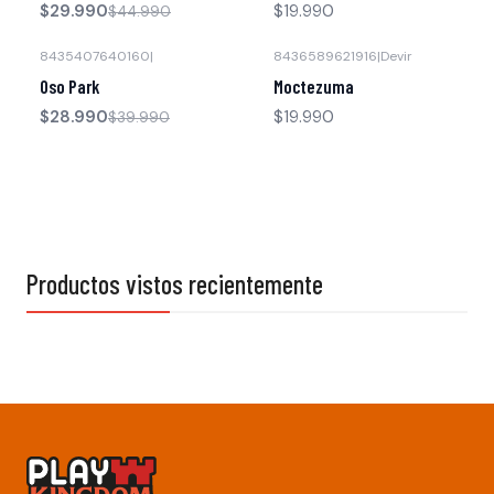
$29.990
$19.990
$44.990
8435407640160
|
8436589621916
|
Devir
-28% OFF
Oso Park
Moctezuma
$28.990
$19.990
$39.990
Productos vistos recientemente