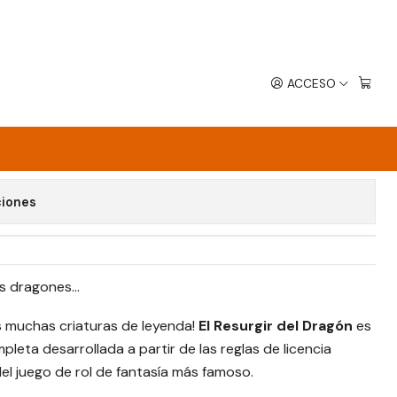
ACCESO
DRAGÓN
avoritos
ciones
ás dragones…
as muchas criaturas de leyenda!
El Resurgir del Dragón
es
leta desarrollada a partir de las reglas de licencia
del juego de rol de fantasía más famoso.