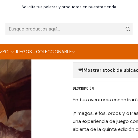
Inicio
Rol
El Resurgir del Dragón
Solicita tus poleras y productos en nuestra tienda.
|
EL RESURGIR DEL 
Agregar a la lista de f
ROL
JUEGOS
COLECCIONABLE
Mostrar stock de ubica
DESCRIPCIÓN
En tus aventuras encontrar
¡Y magos, elfos, orcos y otr
una experiencia de juego comp
abierta de la quinta edición 