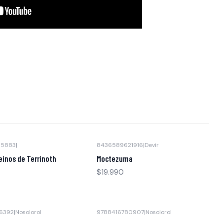
35883
|
8436589621916
|
Devir
inos de Terrinoth
Moctezuma
$19.990
6392
|
Nosolorol
9788416780907
|
Nosolorol
Agotado