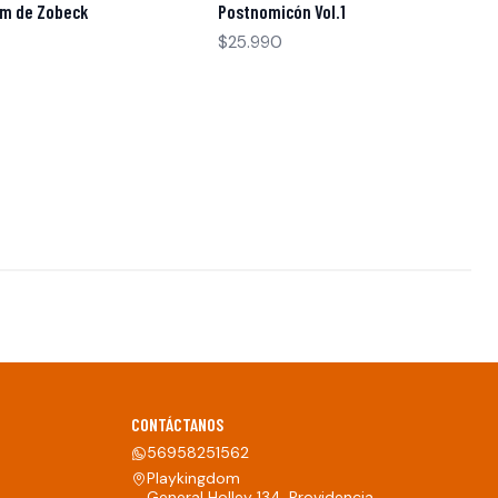
m de Zobeck
Postnomicón Vol.1
$25.990
CONTÁCTANOS
56958251562
Playkingdom
General Holley 134, Providencia