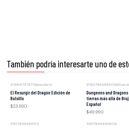
También podría interesarte uno de est
9788417379773
|
Nosolorol
9780786968909
|
Wizard
Agotado
Agotado
El Resurgir del Dragón Edición de
Dungeons and Dragons 
Bolsillo
tierras más allá de Bruj
Español
$23.990
$49.990
5907699493517
|
5907699493609
|