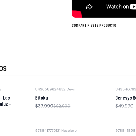
COMPARTIR ESTE PRODUCTO
os
s
8436589624832
|
Devir
84354076
-40% OFF
Agotado
- Las
Bitoku
Genesys Re
aluz -
$37.990
$49.990
$62.990
9788417775131
|
Nosolorol
978841858
Agotado
Agotado