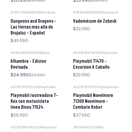
$20.990
$23.990
$34.990
$39.990
9780786968909
|
Wizards
9788418586392
|
Nosolorol
Agotado
Agotado
Dungeons and Dragons -
Vademécum de Zobeck
Las tierras más allá de
$32.990
Brujaluz - Español
$49.990
8436589620629
|
Devir
4008789714701
|
Playmobil
-26% OFF
Agotado
Alhambra - Edicion
Playmobil 71470 -
Revisada
Excursion A Caballo
$24.990
$29.990
$33.990
4008789715241
|
Playmobil
4008789713001
|
playmobil
Agotado
Agotado
Playmobil rastreadora T-
Playmobil Novelmore
Rex con motocicleta
71300 Novelmore -
línea Dinos 71524
Combate Robot
$59.990
$37.990
4008789718303
|
Playmobil
7805440201689
|
-46% OFF
Agotado