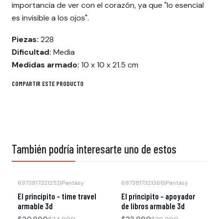
importancia de ver con el corazón, ya que "lo esencial
es invisible a los ojos".
Piezas:
228
Dificultad:
Media
Medidas armado:
10 x 10 x 21.5 cm
COMPARTIR ESTE PRODUCTO
También podría interesarte uno de estos
6973817321252
|
Pantasy
6973817321368
|
Pantasy
-40% OFF
-40% OFF
El principito - time travel
El principito - apoyador
armable 3d
de libros armable 3d