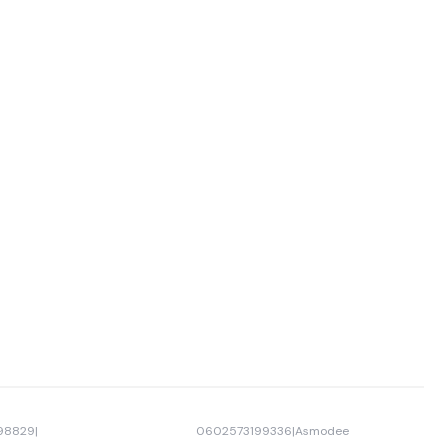
98829
|
0602573199336
|
Asmodee
-33% OFF