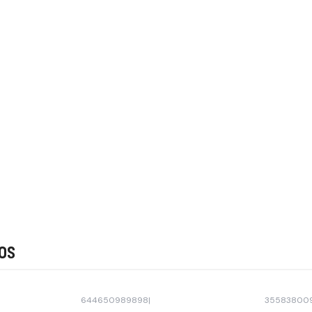
os
644650989898
|
35583800
-30% OFF
-30% OFF