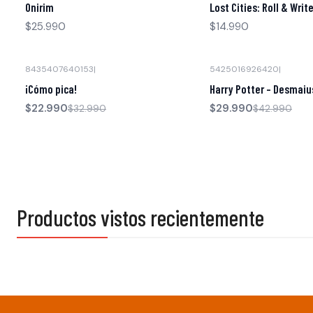
Onirim
Lost Cities: Roll & Writ
$25.990
$14.990
8435407640153
|
5425016926420
|
-30% OFF
-30% OFF
¡Cómo pica!
Harry Potter – Desmaiu
$22.990
$29.990
$32.990
$42.990
Productos vistos recientemente