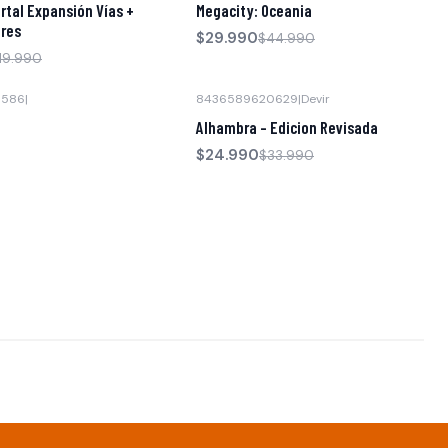
rtal Expansión Vías +
Megacity: Oceania
ores
$29.990
$44.990
19.990
6586
|
8436589620629
|
Devir
-26% OFF
Alhambra - Edicion Revisada
$24.990
$33.990