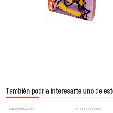
También podría interesarte uno de est
8436589626331
|
8436589628823
|