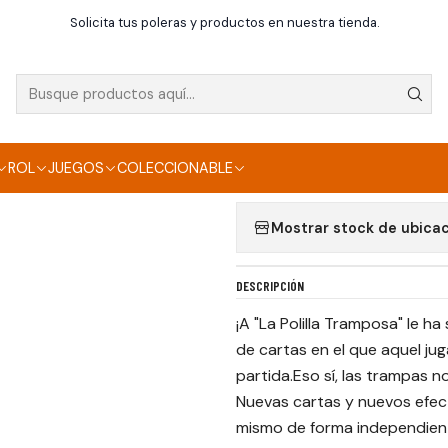
Inicio
Juegos de mesa
Party Game
EL ABEJORRO TRAMPOSO
Solicita tus poleras y productos en nuestra tienda.
|
EL ABEJORRO TRA
Agregar a la lista de f
ROL
JUEGOS
COLECCIONABLE
Mostrar stock de ubica
DESCRIPCIÓN
¡A "La Polilla Tramposa" le h
de cartas en el que aquel ju
partida.Eso sí, las trampas n
Nuevas cartas y nuevos efec
mismo de forma independient