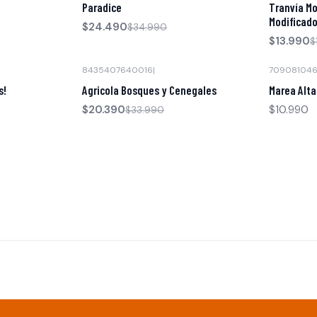
e
Paradice
Tranvía Mo
Modificad
$24.490
$34.990
$13.990
$
8435407640016
|
70908104
-40% OFF
s!
Agricola Bosques y Cenegales
Marea Alta
Agotado
$20.390
$10.990
$33.990