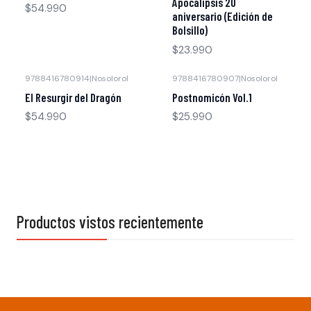
Apocalipsis 20
$54.990
aniversario (Edición de
Bolsillo)
$23.990
9788416780914
|
Nosolorol
9788416780907
|
Nosolorol
Agotado
Agotado
El Resurgir del Dragón
Postnomicón Vol.1
$54.990
$25.990
Productos vistos recientemente