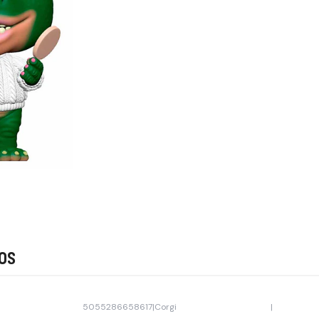
os
5055286658617
|
Corgi
|
Agotado