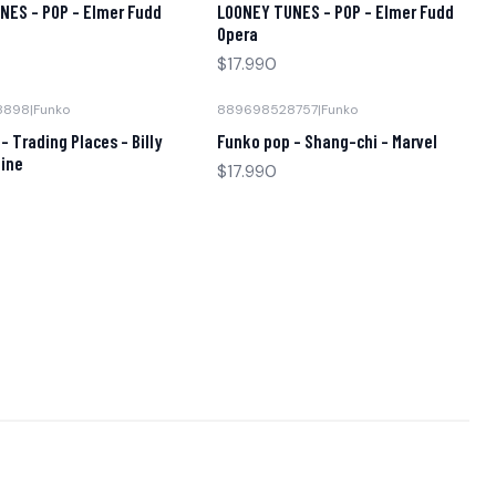
NES - POP - Elmer Fudd
LOONEY TUNES - POP - Elmer Fudd
Opera
$17.990
8898
|
Funko
889698528757
|
Funko
Agotado
- Trading Places - Billy
Funko pop - Shang-chi - Marvel
tine
$17.990