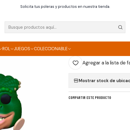
Inicio
Funko
DINOSAURS - POP - Charlene Sinclair
Solicita tus poleras y productos en nuestra tienda.
|
DINOSAURS - POP 
AGR
ROL
JUEGOS
COLECCIONABLE
Cantidad
Agregar a la lista de f
Mostrar stock de ubica
COMPARTIR ESTE PRODUCTO