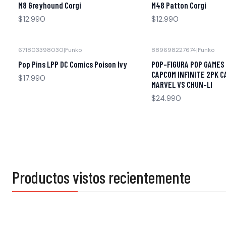
M8 Greyhound Corgi
M48 Patton Corgi
$12.990
$12.990
671803398030
|
Funko
889698227674
|
Funko
Pop Pins LPP DC Comics Poison Ivy
POP-FIGURA POP GAMES
CAPCOM INFINITE 2PK C
$17.990
MARVEL VS CHUN-LI
$24.990
Productos vistos recientemente