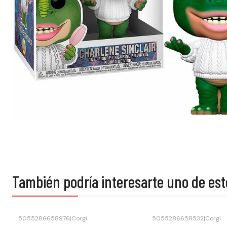
También podría interesarte uno de est
5055286658976
|
Corgi
5055286658532
|
Corgi
Agotado
Agotado