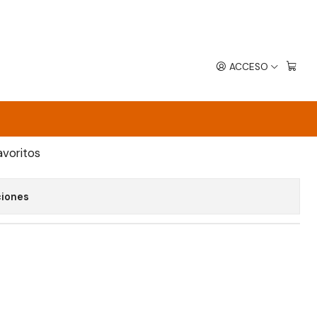
ACCESO
- CHARLENE SINCLAIR
EGAR AL CARRO
COMPRAR AHORA
avoritos
ciones