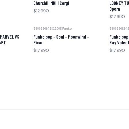
Churchill MKIII Corgi
LOONEY TU
Opera
$12.990
$17.990
889698480208
|
Funko
88969834
 MARVEL VS
Funko pop - Soul - Moonwind -
Funko pop 
APT
Pixar
Ray Valen
$17.990
$17.990