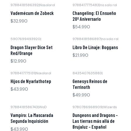
9788418586392
|
Nosolorol
9788417775483
|
no solo rol
Agotado
Agotado
Vademécum de Zobeck
Changeling: El Ensueño
20º Aniversario
$32.990
$54.990
5907699493920
|
9788418586897
|
no solo rol
Agotado
Dragon Slayer Dice Set
Libro De Linaje: Boggans
Red/Orange
$21.990
$12.990
9788417775131
|
Nosolorol
8435407635883
|
Agotado
Agotado
Hijos de Nyarlathotep
Genesys Reinos de
Terrinoth
$43.990
$49.990
9788418586743
|
WoD
9780786968909
|
Wizards
Agotado
Agotado
Vampiro: La Mascarada
Dungeons and Dragons -
Segunda Inquisición
Las tierras más allá de
Brujaluz - Español
$43.990