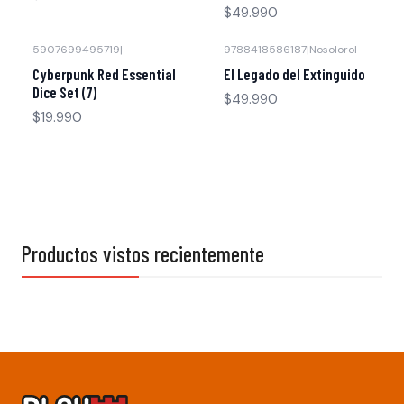
$49.990
5907699495719
|
9788418586187
|
Nosolorol
Agotado
Cyberpunk Red Essential
El Legado del Extinguido
Dice Set (7)
$49.990
$19.990
Productos vistos recientemente