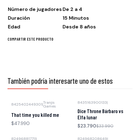
Número de jugadores
De 2 a 4
Duración
15 Minutos
Edad
Desde 8 años
COMPARTIR ESTE PRODUCTO
También podría interesarte uno de estos
Tranjis
8435163900133
|
8425402449301
|
Games
-30% OFF
Dice Throne Bárbaro vs
That time you killed me
Elfa lunar
$47.990
$23.790
$33.990
824968817711
|
824968208649
|