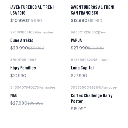
-31% OFF
-30% OFF
¡AVENTUREROS AL TREN!
¡AVENTUREROS AL TREN!
Agotado
USA 1910
SAN FRANCISCO
$10.990
$13.990
$15.990
$19.990
9781638841029
|
Asmodee
8436017226652
|
Devir
-50% OFF
-24% OFF
Dune Arrakis
PAPUA
$29.990
$27.990
$59.990
$36.990
3760175519598
|
8436589623484
|
Devir
Hâpy Families
Luna Capital
$10.990
$27.990
8435407640276
|
Asmodee
3558380099369
|
Asmodee
-30% OFF
MAUI
Cortex Challenge Harry
Potter
$27.990
$39.990
$15.990