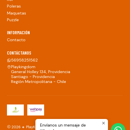
Poleras
Maquetas
Puzzle
INFORMACIÓN
Contacto
CONTÁCTANOS
56958251562
Playkingdom
General Holley 134, Providencia
Santiago - Providencia
Región Metropolitana - Chile
Envíanos un mensaje de
2026 🔸 PlayKingdom.