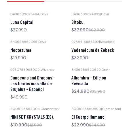
8436589623484
|
Devir
8436589624832
|
Devir
-40% OFF
Luna Capital
Bitoku
$27.990
$37.990
$62.990
8436589621916
|
Devir
9788418586392
|
Nosolorol
Agotado
Moctezuma
Vademécum de Zobeck
$19.990
$32.990
9780786968909
|
Wizards
8436589620629
|
Devir
-26% OFF
Agotado
Dungeons and Dragons -
Alhambra - Edicion
Las tierras más allá de
Revisada
Brujaluz - Español
$24.990
$33.990
$49.990
8005125554003
|
Clementoni
8005125550890
|
Clementoni
-15% OFF
-34% OFF
MINI SET CRYSTALS (ES).
El Cuerpo Humano
$10.990
$22.990
$12.990
$34.990