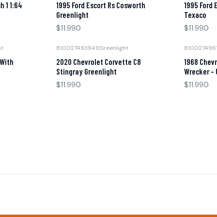
 1 1:64
1995 Ford Escort Rs Cosworth
1995 Ford 
Greenlight
Texaco
$11.990
$11.990
ht
810027493941
|
Greenlight
810027496
Agotado
Agotado
 With
2020 Chevrolet Corvette C8
1968 Chevr
Stingray Greenlight
Wrecker - 
$11.990
$11.990