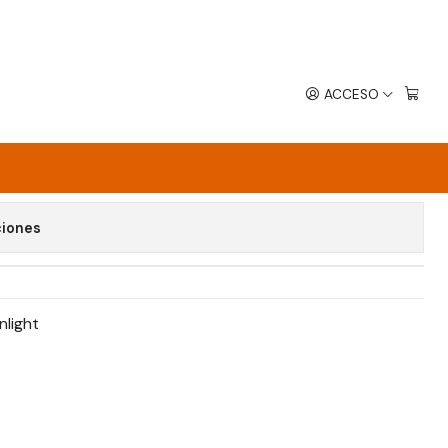
ACCESO
G SSP GREENLIGHT
avoritos
ciones
light