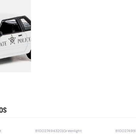
os
t
810027494320
|
Greenlight
810027499
Agotado
Agotado