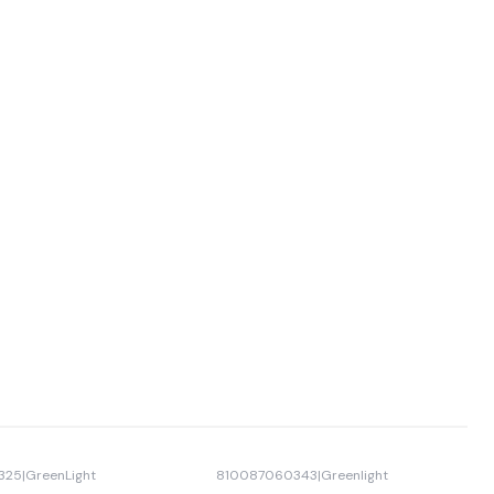
325
|
GreenLight
810087060343
|
Greenlight
Agotado