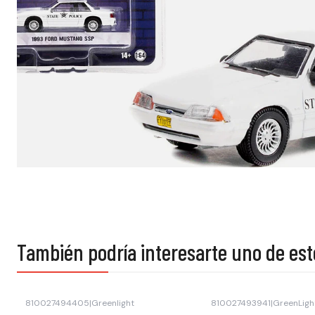
También podría interesarte uno de est
810027494405
|
Greenlight
810027493941
|
GreenLigh
Agotado
Agotado