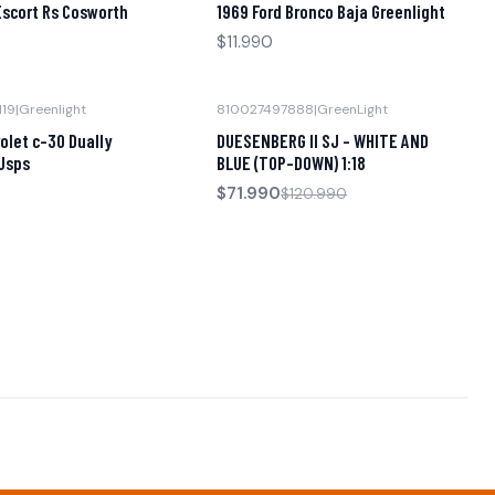
Escort Rs Cosworth
1969 Ford Bronco Baja Greenlight
$11.990
119
|
Greenlight
810027497888
|
GreenLight
-40% OFF
olet c-30 Dually
DUESENBERG II SJ - WHITE AND
Usps
BLUE (TOP-DOWN) 1:18
$71.990
$120.990