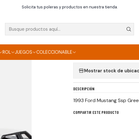
Inicio
Die Cast
1993 Ford Mustang Ssp Greenlight
Solicita tus poleras y productos en nuestra tienda.
|
1993 FORD MUSTAN
Agregar a la lista de f
ROL
JUEGOS
COLECCIONABLE
Mostrar stock de ubica
DESCRIPCIÓN
1993 Ford Mustang Ssp Green
COMPARTIR ESTE PRODUCTO