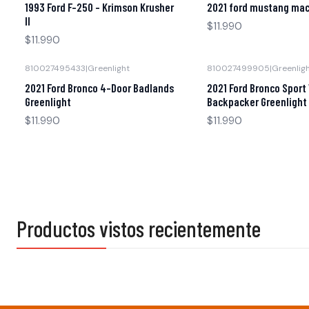
1993 Ford F-250 - Krimson Krusher
2021 ford mustang mach
II
$11.990
$11.990
810027495433
|
Greenlight
810027499905
|
Greenlig
Agotado
Agotado
2021 Ford Bronco 4-Door Badlands
2021 Ford Bronco Sport
Greenlight
Backpacker Greenlight
$11.990
$11.990
Productos vistos recientemente