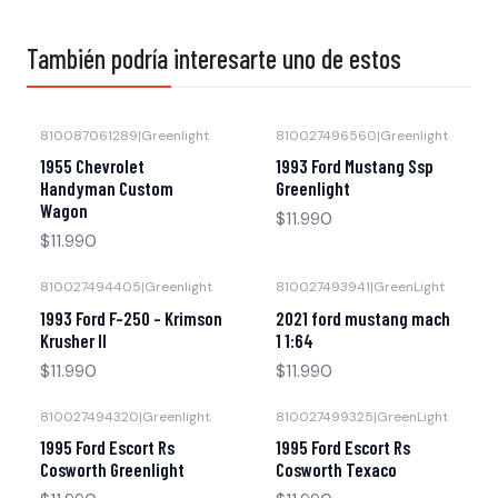
También podría interesarte uno de estos
810087061289
|
Greenlight
810027496560
|
Greenlight
Agotado
Agotado
1955 Chevrolet
1993 Ford Mustang Ssp
Handyman Custom
Greenlight
Wagon
$11.990
$11.990
810027494405
|
Greenlight
810027493941
|
GreenLight
Agotado
Agotado
1993 Ford F-250 - Krimson
2021 ford mustang mach
Krusher II
1 1:64
$11.990
$11.990
810027494320
|
Greenlight
810027499325
|
GreenLight
Agotado
Agotado
1995 Ford Escort Rs
1995 Ford Escort Rs
Cosworth Greenlight
Cosworth Texaco