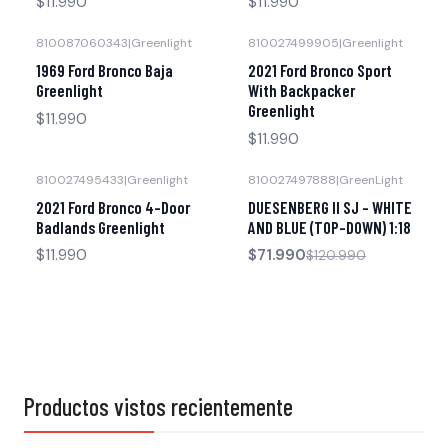
$11.990
$11.990
810087060343
|
Greenlight
810027499905
|
Greenlight
Agotado
Agotado
1969 Ford Bronco Baja
2021 Ford Bronco Sport
Greenlight
With Backpacker
Greenlight
$11.990
$11.990
810027495433
|
Greenlight
810027497888
|
GreenLight
-40% OFF
Agotado
2021 Ford Bronco 4-Door
DUESENBERG II SJ - WHITE
Badlands Greenlight
AND BLUE (TOP-DOWN) 1:18
$11.990
$71.990
$120.990
Productos vistos recientemente