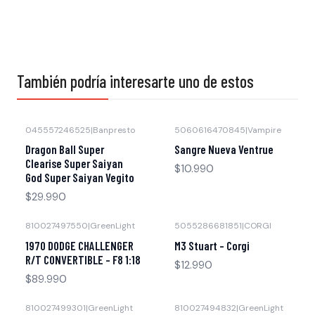
También podría interesarte uno de estos
045557246525
|
Banpresto
5060616470845
|
Vampire
Agotado
Dragon Ball Super
Sangre Nueva Ventrue
Clearise Super Saiyan
$10.990
God Super Saiyan Vegito
$29.990
810027497550
|
GreenLight
5055286681851
|
CORGI
Agotado
Agotado
1970 DODGE CHALLENGER
M3 Stuart - Corgi
R/T CONVERTIBLE - F8 1:18
$12.990
$89.990
810027499301
|
GreenLight
810027494832
|
GreenLight