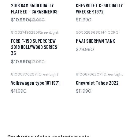
-15% OFF
Agotado
2018 RAM 3500 DUALLY
CHEVROLET C-30 DUALLY
FLATBED - CARABINEROS
WRECKER 1972
$10.990
$11.990
$12.990
810027495235
|
GreenLight
5055286680144
|
CORGI
-15% OFF
Agotado
FORD F-150 SUPERCREW
M4A1 SHERMAN TANK
Agotado
2018 HOLLYWOOD SERIES
$79.990
35
$10.990
$12.990
810087062071
|
GreenLight
810087062071
|
GreenLight
Agotado
Agotado
Volkswagen type 181 1971
Chevrolet Tahoe 2022
$11.990
$11.990